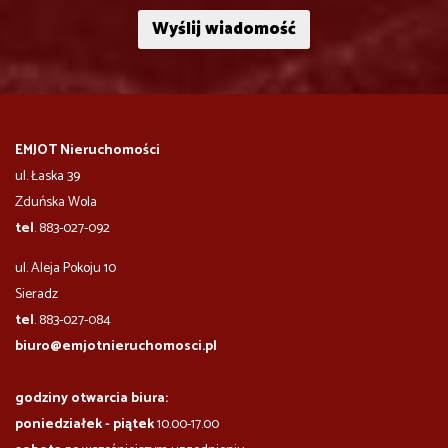
EMJOT Nieruchomości
ul. Łaska 39
Zduńska Wola
tel
. 883-027-092
ul. Aleja Pokoju 10
​​​​​Sieradz
tel
. 883-027-084
biuro@emjotnieruchomosci.pl
godziny otwarcia biura:
poniedziałek - piątek
10.00-17.00