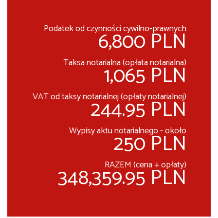
Podatek od czynności cywilno-prawnych
6,800 PLN
Taksa notarialna (opłata notarialna)
1,065 PLN
VAT od taksy notarialnej (opłaty notarialnej)
244.95 PLN
Wypisy aktu notarialnego - około
250 PLN
RAZEM (cena + opłaty)
348,359.95 PLN