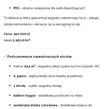
PKS
– idealne rozwiązanie dla osób dojeżdżających.
To lokalizacja, która gwarantuje wygodę codziennego życia – zakupy,
szkoła, komunikacja i rekreacja są na wyciągnięcie ręki.
Cena: 340 000 zł
(około
5 363 zł/m²
)
✅
Podsumowanie najważniejszych atutów:
metraż
63,4 m²
– wygodny układ 3 pokoi, kuchni, łazienki i WC
9. piętro
– piękny widok, dużo światła, prywatność
2 windy
– szybki i wygodny dostęp
balkon loggia
– dodatkowa przestrzeń na relaks
zamknięta klatka schodowa
– dodatkowe miejsce do