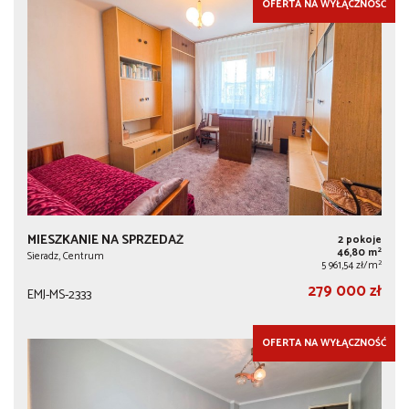
OFERTA NA WYŁĄCZNOŚĆ
MIESZKANIE NA SPRZEDAŻ
2 pokoje
2
46,80 m
Sieradz, Centrum
2
5 961,54 zł/m
279 000 zł
EMJ-MS-2333
OFERTA NA WYŁĄCZNOŚĆ