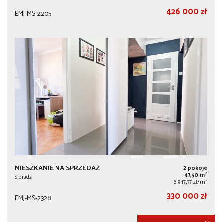
426 000 zł
EMJ-MS-2205
MIESZKANIE NA SPRZEDAŻ
2 pokoje
2
47,50 m
Sieradz
2
6 947,37 zł/m
330 000 zł
EMJ-MS-2328