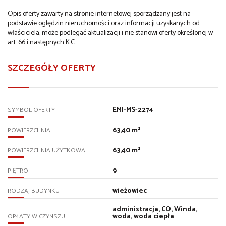
Opis oferty zawarty na stronie internetowej sporządzany jest na
podstawie oględzin nieruchomości oraz informacji uzyskanych od
właściciela, może podlegać aktualizacji i nie stanowi oferty określonej w
art. 66 i następnych K.C.
SZCZEGÓŁY OFERTY
EMJ-MS-2274
SYMBOL OFERTY
63,40 m²
POWIERZCHNIA
63,40 m²
POWIERZCHNIA UŻYTKOWA
9
PIĘTRO
wieżowiec
RODZAJ BUDYNKU
administracja, CO, Winda,
woda, woda ciepła
OPŁATY W CZYNSZU