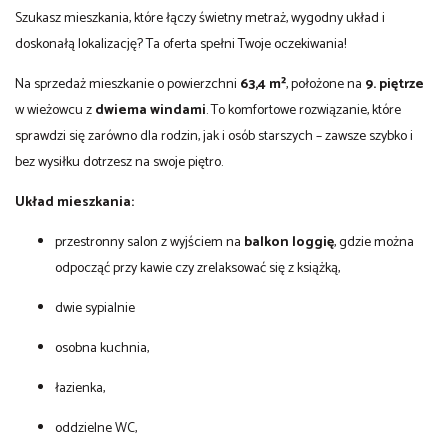
Szukasz mieszkania, które łączy świetny metraż, wygodny układ i
doskonałą lokalizację? Ta oferta spełni Twoje oczekiwania!
Na sprzedaż mieszkanie o powierzchni
63,4 m²
, położone na
9. piętrze
w wieżowcu z
dwiema windami
. To komfortowe rozwiązanie, które
sprawdzi się zarówno dla rodzin, jak i osób starszych – zawsze szybko i
bez wysiłku dotrzesz na swoje piętro.
Układ mieszkania:
przestronny salon z wyjściem na
balkon loggię
, gdzie można
odpocząć przy kawie czy zrelaksować się z książką,
dwie sypialnie
osobna kuchnia,
łazienka,
oddzielne WC,