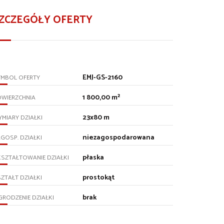
ZCZEGÓŁY OFERTY
EMJ-GS-2160
YMBOL OFERTY
1 800,00 m²
OWIERZCHNIA
23x80 m
MIARY DZIAŁKI
niezagospodarowana
GOSP. DZIAŁKI
płaska
SZTAŁTOWANIE DZIAŁKI
prostokąt
ZTAŁT DZIAŁKI
brak
RODZENIE DZIAŁKI