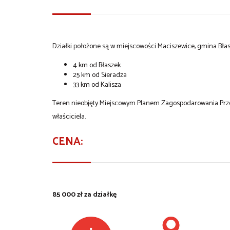
Działki położone są w miejscowości Maciszewice, gmina Błasz
4 km od Błaszek
25 km od Sieradza
33 km od Kalisza
Teren nieobjęty Miejscowym Planem Zagospodarowania Przes
właściciela.
CENA:
85 000 zł za działkę