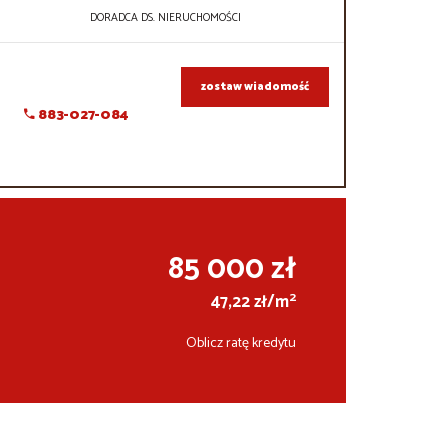
DORADCA DS. NIERUCHOMOŚCI
zostaw wiadomość
883-027-084
85 000 zł
2
47,22 zł/m
Oblicz ratę kredytu