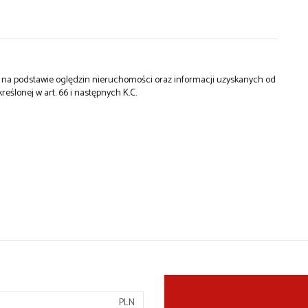
st na podstawie oględzin nieruchomości oraz informacji uzyskanych od
kreślonej w art. 66 i następnych K.C.
PLN