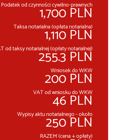
Podatek od czynności cywilno-prawnych
1,700 PLN
Taksa notarialna (opłata notarialna)
1,110 PLN
T od taksy notarialnej (opłaty notarialnej)
255.3 PLN
Wniosek do WKW
200 PLN
VAT od wniosku do WKW
46 PLN
Wypisy aktu notarialnego - około
250 PLN
RAZEM (cena + opłaty)