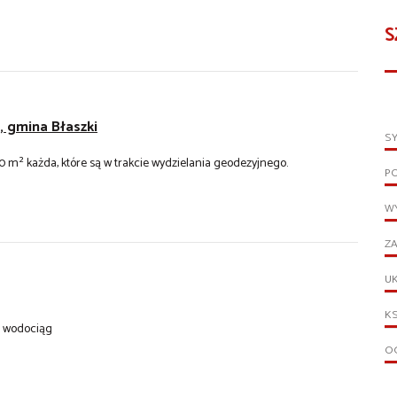
S
, gmina Błaszki
S
 m² każda, które są w trakcie wydzielania geodezyjnego.
P
WY
ZA
UK
KS
i wodociąg
OG