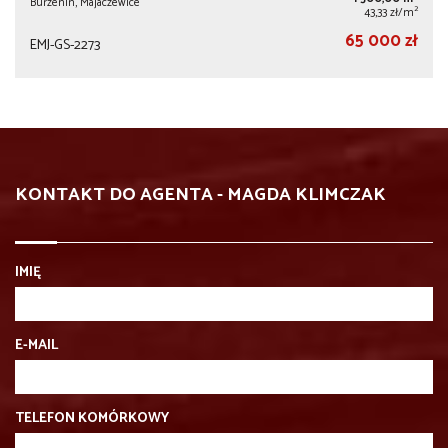
Burzenin, Majaczewice
2
43,33 zł/m
65 000 zł
EMJ-GS-2273
KONTAKT DO AGENTA - MAGDA KLIMCZAK
IMIĘ
E-MAIL
TELEFON KOMÓRKOWY