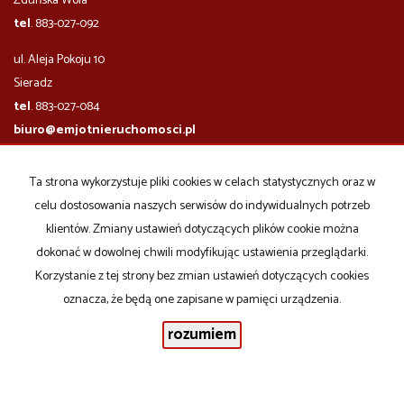
Zduńska Wola
tel
. 883-027-092
ul. Aleja Pokoju 10
​​​​​Sieradz
tel
. 883-027-084
biuro@emjotnieruchomosci.pl
godziny otwarcia biura:
Ta strona wykorzystuje pliki cookies w celach statystycznych oraz w
poniedziałek - piątek
10.00-17.00
celu dostosowania naszych serwisów do indywidualnych potrzeb
sobota
po wcześniejszym uzgodnieniu
klientów. Zmiany ustawień dotyczących plików cookie można
dokonać w dowolnej chwili modyfikując ustawienia przeglądarki.
Mieszkania
na wynajem
Domy
na wynajem
Korzystanie z tej strony bez zmian ustawień dotyczących cookies
Działki
na wynajem
oznacza, że będą one zapisane w pamięci urządzenia.
Lokale
na wynajem
Hale
na wynajem
rozumiem
Obiekty
na wynajem
Mieszkania
na sprzedaż
Domy
na sprzedaż