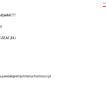
OG
ałek!!!
)
LIZACJA
)
a.pawlak@emjotnieruchomosci.pl