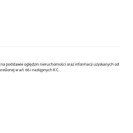
st na podstawie oględzin nieruchomości oraz informacji uzyskanych od
kreślonej w art. 66 i następnych K.C.