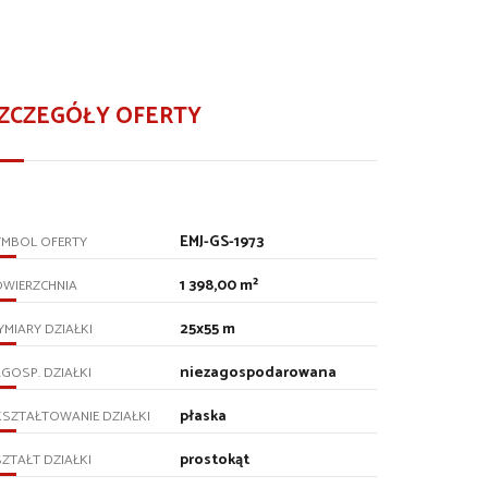
ZCZEGÓŁY OFERTY
EMJ-GS-1973
YMBOL OFERTY
1 398,00 m²
OWIERZCHNIA
25x55 m
MIARY DZIAŁKI
niezagospodarowana
GOSP. DZIAŁKI
płaska
SZTAŁTOWANIE DZIAŁKI
prostokąt
ZTAŁT DZIAŁKI