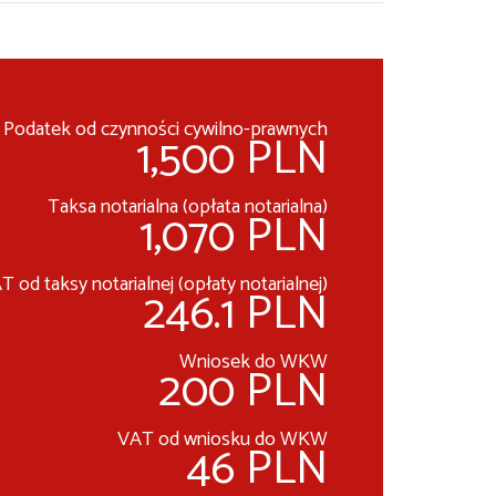
Podatek od czynności cywilno-prawnych
1,500 PLN
Taksa notarialna (opłata notarialna)
1,070 PLN
T od taksy notarialnej (opłaty notarialnej)
246.1 PLN
Wniosek do WKW
200 PLN
VAT od wniosku do WKW
46 PLN