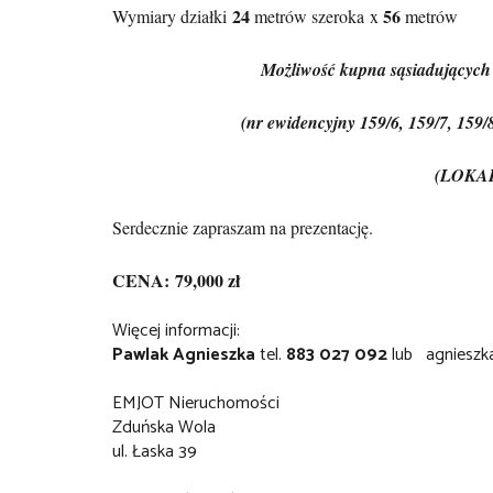
24
56
Wymiary działki
metrów szeroka x
metrów
Możliwość kupna sąsiadujących dzi
(nr ewidencyjny 159/6, 159/7, 159/8
(
LOKA
Serdecznie zapraszam na prezentację.
CENA:
79,000 zł
Więcej informacji:
Pawlak Agnieszka
tel.
883 027 092
lub
agnieszk
EMJOT Nieruchomości
Zduńska Wola
ul. Łaska 39