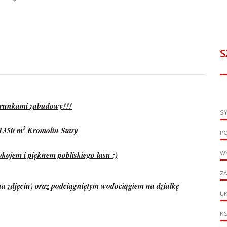
S
arunkami zabudowy!!!
S
2
 1350 m
Kromolin Stary
P
WY
pokojem i pięknem pobliskiego lasu :)
ZA
 zdjęciu) oraz podciągniętym wodociągiem na działkę
UK
KS