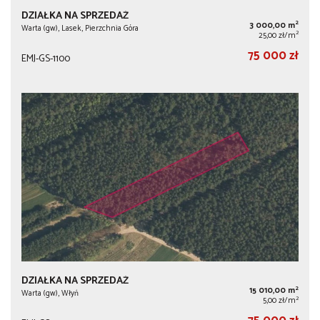
DZIAŁKA NA SPRZEDAŻ
2
3 000,00 m
Warta (gw), Lasek, Pierzchnia Góra
2
25,00 zł/m
75 000 zł
EMJ-GS-1100
DZIAŁKA NA SPRZEDAŻ
2
15 010,00 m
Warta (gw), Włyń
2
5,00 zł/m