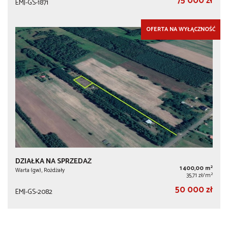
75 000 zł
EMJ-GS-1871
OFERTA NA WYŁĄCZNOŚĆ
DZIAŁKA NA SPRZEDAŻ
2
1 400,00 m
Warta (gw), Rożdżały
2
35,71 zł/m
50 000 zł
EMJ-GS-2082