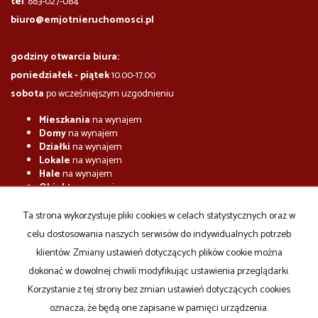
tel
. 883-027-084
biuro@emjotnieruchomosci.pl
godziny otwarcia biura:
poniedziałek - piątek
10.00-17.00
sobota
po wcześniejszym uzgodnieniu
Mieszkania
na wynajem
Domy
na wynajem
Działki
na wynajem
Lokale
na wynajem
Hale
na wynajem
Obiekty
na wynajem
Mieszkania
na sprzedaż
Ta strona wykorzystuje pliki cookies w celach statystycznych oraz w
Domy
na sprzedaż
celu dostosowania naszych serwisów do indywidualnych potrzeb
Działki
na sprzedaż
Lokale
na sprzedaż
klientów. Zmiany ustawień dotyczących plików cookie można
Hale
na sprzedaż
dokonać w dowolnej chwili modyfikując ustawienia przeglądarki.
Obiekty
na sprzedaż
Korzystanie z tej strony bez zmian ustawień dotyczących cookies
oznacza, że będą one zapisane w pamięci urządzenia.