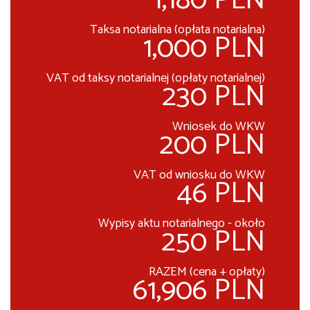
1,180 PLN
Taksa notarialna (opłata notarialna)
1,000 PLN
VAT od taksy notarialnej (opłaty notarialnej)
230 PLN
Wniosek do WKW
200 PLN
VAT od wniosku do WKW
46 PLN
Wypisy aktu notarialnego - około
250 PLN
RAZEM (cena + opłaty)
61,906 PLN