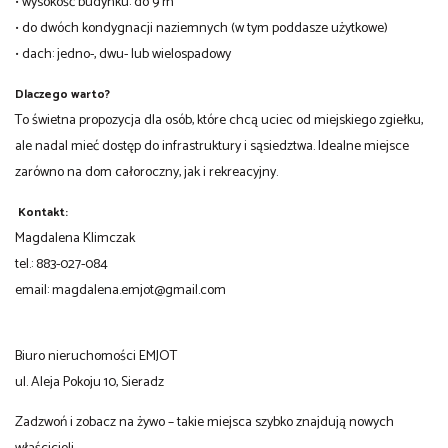
• wysokość budynku: do 9 m
• do dwóch kondygnacji naziemnych (w tym poddasze użytkowe)
• dach: jedno-, dwu- lub wielospadowy
Dlaczego warto?
To świetna propozycja dla osób, które chcą uciec od miejskiego zgiełku,
ale nadal mieć dostęp do infrastruktury i sąsiedztwa. Idealne miejsce
zarówno na dom całoroczny, jak i rekreacyjny.
Kontakt:
Magdalena Klimczak
tel.: 883-027-084
email:
magdalena.emjot@gmail.com
Biuro nieruchomości EMJOT
ul. Aleja Pokoju 10, Sieradz
Zadzwoń i zobacz na żywo – takie miejsca szybko znajdują nowych