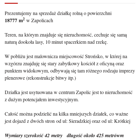
Prezentujemy na sprzedaż działkę rolną o powierzchni
2
18777
m
w Zapolicach
Teren, na którym znajduje się nieruchomość, cechuje się samą
naturą dookoła lasy, 10 minut spacerkiem nad rzekę.
W pobliżu jest malownicza miejscowość Strońsko, w której na
wzgórzu znajduję się stary zabytkowy kościół z oficyną oraz
punktem widokowym, odbywają się tam różnego rodzaju imprezy
plenerowe (rekonstrukcje bitwy itp.)
Działka jest usytuowana w centrum Zapolic jest to nieruchomość
z dużym potencjałem inwestycyjnym.
Całość można podzielić na kilka mniejszych działek, co ważne
jest dojazd z dwóch stron od ul: Sieradzkiej oraz od ul: Krótkiej
Wymiary szerokość 42 metry długość około 425 metrówm