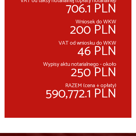
VAT od taksy notarialnej (opłaty notarialnej)
706.1 PLN
Wniosek do WKW
200 PLN
VAT od wniosku do WKW
46 PLN
Wypisy aktu notarialnego - około
250 PLN
RAZEM (cena + opłaty)
590,772.1 PLN