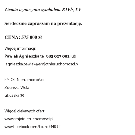
Ziemia oznaczona symbolem
RIVb, ŁV
Serdecznie zapraszam na prezentację.
CENA: 575 000 zł
Więcej informacji:
Pawlak Agnieszka
tel.
883 027 092
lub
agnieszka.pawlak@emjotnieruchomosci.pl
EMJOT Nieruchomości
Zduńska Wola
ul. Łaska 39
Więcej ciekawych ofert:
www.emjotnieruchomosci.pl
www.facebook.com/biuro.EMJOT