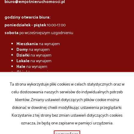
biuro@emjotnieruchomosci.pl
godziny otwarcia biura:
poniedziałek - piątek
10.00-17.00
sobota
po wcześniejszym uzgodnieniu
Mieszkania
na wynajem
Domy
na wynajem
Działki
na wynajem
Lokale
na wynajem
Hale
na wynajem
Obiekty
na wynajem
Mieszkania
na sprzedaż
Ta strona wykorzystuje pliki cookies w celach statystycznych oraz w
Domy
na sprzedaż
celu dostosowania naszych serwisów do indywidualnych potrzeb
Działki
na sprzedaż
Lokale
na sprzedaż
klientów. Zmiany ustawień dotyczących plików cookie można
Hale
na sprzedaż
dokonać w dowolnej chwili modyfikując ustawienia przeglądarki.
Obiekty
na sprzedaż
Korzystanie z tej strony bez zmian ustawień dotyczących cookies
oznacza, że będą one zapisane w pamięci urządzenia.