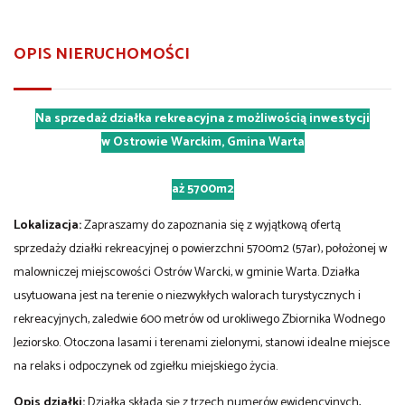
OPIS NIERUCHOMOŚCI
Na sprzedaż działka rekreacyjna z możliwością inwestycji
w Ostrowie Warckim, Gmina Warta
aż 5700m2
Lokalizacja:
Zapraszamy do zapoznania się z wyjątkową ofertą
sprzedaży działki rekreacyjnej o powierzchni 5700m2 (57ar), położonej w
malowniczej miejscowości Ostrów Warcki, w gminie Warta. Działka
usytuowana jest na terenie o niezwykłych walorach turystycznych i
rekreacyjnych, zaledwie 600 metrów od urokliwego Zbiornika Wodnego
Jeziorsko. Otoczona lasami i terenami zielonymi, stanowi idealne miejsce
na relaks i odpoczynek od zgiełku miejskiego życia.
Opis działki:
Działka składa się z trzech numerów ewidencyjnych,