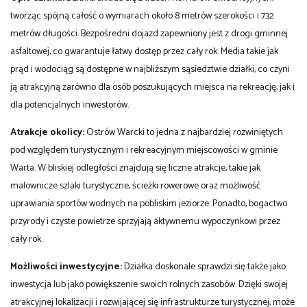
tworząc spójną całość o wymiarach około 8 metrów szerokości i 732
metrów długości. Bezpośredni dojazd zapewniony jest z drogi gminnej
asfaltowej, co gwarantuje łatwy dostęp przez cały rok. Media takie jak
prąd i wodociąg są dostępne w najbliższym sąsiedztwie działki, co czyni
ją atrakcyjną zarówno dla osób poszukujących miejsca na rekreację, jak i
dla potencjalnych inwestorów.
Atrakcje okolicy:
Ostrów Warcki to jedna z najbardziej rozwiniętych
pod względem turystycznym i rekreacyjnym miejscowości w gminie
Warta. W bliskiej odległości znajdują się liczne atrakcje, takie jak
malownicze szlaki turystyczne, ścieżki rowerowe oraz możliwość
uprawiania sportów wodnych na pobliskim jeziorze. Ponadto, bogactwo
przyrody i czyste powietrze sprzyjają aktywnemu wypoczynkowi przez
cały rok.
Możliwości inwestycyjne:
Działka doskonale sprawdzi się także jako
inwestycja lub jako powiększenie swoich rolnych zasobów. Dzięki swojej
atrakcyjnej lokalizacji i rozwijającej się infrastrukturze turystycznej, może