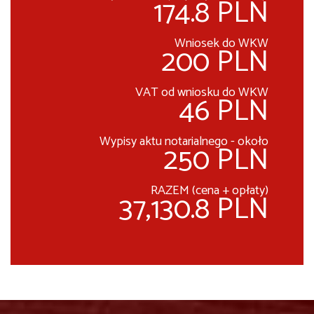
174.8 PLN
Wniosek do WKW
200 PLN
VAT od wniosku do WKW
46 PLN
Wypisy aktu notarialnego - około
250 PLN
RAZEM (cena + opłaty)
37,130.8 PLN