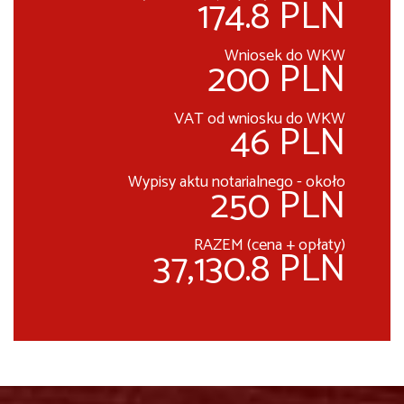
174.8 PLN
Wniosek do WKW
200 PLN
VAT od wniosku do WKW
46 PLN
Wypisy aktu notarialnego - około
250 PLN
RAZEM (cena + opłaty)
37,130.8 PLN