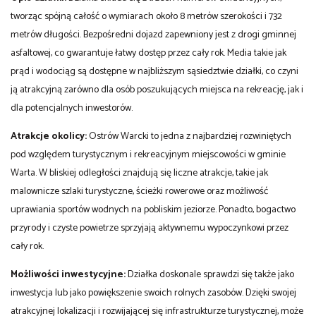
tworząc spójną całość o wymiarach około 8 metrów szerokości i 732
metrów długości. Bezpośredni dojazd zapewniony jest z drogi gminnej
asfaltowej, co gwarantuje łatwy dostęp przez cały rok. Media takie jak
prąd i wodociąg są dostępne w najbliższym sąsiedztwie działki, co czyni
ją atrakcyjną zarówno dla osób poszukujących miejsca na rekreację, jak i
dla potencjalnych inwestorów.
Atrakcje okolicy:
Ostrów Warcki to jedna z najbardziej rozwiniętych
pod względem turystycznym i rekreacyjnym miejscowości w gminie
Warta. W bliskiej odległości znajdują się liczne atrakcje, takie jak
malownicze szlaki turystyczne, ścieżki rowerowe oraz możliwość
uprawiania sportów wodnych na pobliskim jeziorze. Ponadto, bogactwo
przyrody i czyste powietrze sprzyjają aktywnemu wypoczynkowi przez
cały rok.
Możliwości inwestycyjne:
Działka doskonale sprawdzi się także jako
inwestycja lub jako powiększenie swoich rolnych zasobów. Dzięki swojej
atrakcyjnej lokalizacji i rozwijającej się infrastrukturze turystycznej, może