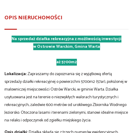
OPIS NIERUCHOMOŚCI
Na sprzedaż działka rekreacyjna z możliwością inwestycji
w Ostrowie Warckim, Gmina Warta
aż 5700m2
Lokalizacja:
Zapraszamy do zapoznania się z wyjątkową ofertą
sprzedaży działki rekreacyjnej o powierzchni 5700m2 (57ar), położonej w
malowniczej miejscowości Ostrów Warcki, w gminie Warta. Działka
usytuowana jest na terenie o niezwykłych walorach turystycznych i
rekreacyjnych, zaledwie 600 metrów od urokliwego Zbiornika Wodnego
Jeziorsko. Otoczona lasami i terenami zielonymi, stanowi idealne miejsce
na relaks i odpoczynek od zgiełku miejskiego życia.
Opis działki:
Działka składa się z trzech numerów ewidencyjnych,