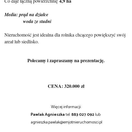
4,9 ha
Co daje łączną powierzchnię
Media: prąd na działce
woda ze studni
Nieruchomość jest idealna dla rolnika chcącego powiększyć swój
areał lub siedlisko.
Polecamy i zapraszamy na prezentację.
CENA
: 320.0
00
zł
Więcej informacji:
Pawlak Agnieszka
tel.
883 027 092
lub
agnieszka.pawlak@emjotnieruchomosci.pl