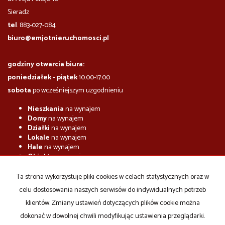
​​​​​Sieradz
tel
. 883-027-084
biuro@emjotnieruchomosci.pl
godziny otwarcia biura:
poniedziałek - piątek
10.00-17.00
sobota
po wcześniejszym uzgodnieniu
Mieszkania
na wynajem
Domy
na wynajem
Działki
na wynajem
Lokale
na wynajem
Hale
na wynajem
Obiekty
na wynajem
Mieszkania
na sprzedaż
Ta strona wykorzystuje pliki cookies w celach statystycznych oraz w
Domy
na sprzedaż
celu dostosowania naszych serwisów do indywidualnych potrzeb
Działki
na sprzedaż
Lokale
na sprzedaż
klientów. Zmiany ustawień dotyczących plików cookie można
Hale
na sprzedaż
dokonać w dowolnej chwili modyfikując ustawienia przeglądarki.
Obiekty
na sprzedaż