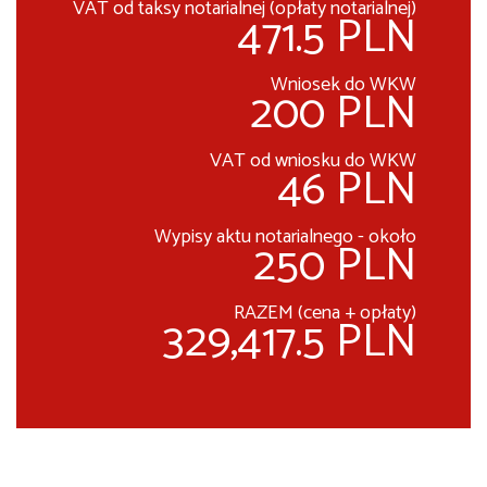
VAT od taksy notarialnej (opłaty notarialnej)
471.5 PLN
Wniosek do WKW
200 PLN
VAT od wniosku do WKW
46 PLN
Wypisy aktu notarialnego - około
250 PLN
RAZEM (cena + opłaty)
329,417.5 PLN