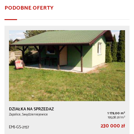
PODOBNE OFERTY
DZIAŁKA NA SPRZEDAŻ
2
1 179,00 m
Zapolice, Swędzieniejewice
2
195,08 zł/m
230 000 zł
EMJ-GS-2157