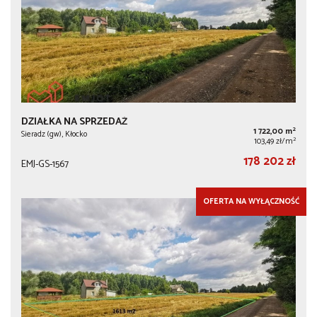
DZIAŁKA NA SPRZEDAŻ
2
1 722,00 m
Sieradz (gw), Kłocko
2
103,49 zł/m
178 202 zł
EMJ-GS-1567
OFERTA NA WYŁĄCZNOŚĆ