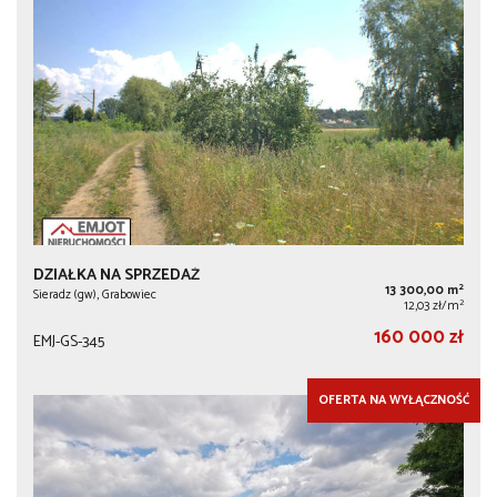
DZIAŁKA NA SPRZEDAŻ
2
13 300,00 m
Sieradz (gw), Grabowiec
2
12,03 zł/m
160 000 zł
EMJ-GS-345
OFERTA NA WYŁĄCZNOŚĆ