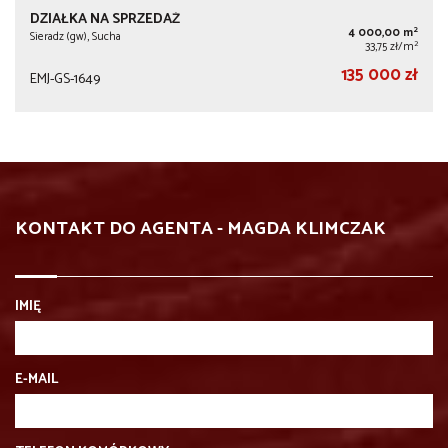
DZIAŁKA NA SPRZEDAŻ
2
4 000,00 m
Sieradz (gw), Sucha
2
33,75 zł/m
135 000 zł
EMJ-GS-1649
KONTAKT DO AGENTA - MAGDA KLIMCZAK
IMIĘ
E-MAIL