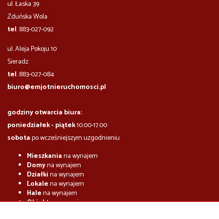
ul. Łaska 39
Zduńska Wola
tel
. 883-027-092
ul. Aleja Pokoju 10
​​​​​Sieradz
tel
. 883-027-084
biuro@emjotnieruchomosci.pl
godziny otwarcia biura:
poniedziałek - piątek
10.00-17.00
sobota
po wcześniejszym uzgodnieniu
Mieszkania
na wynajem
Domy
na wynajem
Działki
na wynajem
Lokale
na wynajem
Hale
na wynajem
Obiekty
na wynajem
Mieszkania
na sprzedaż