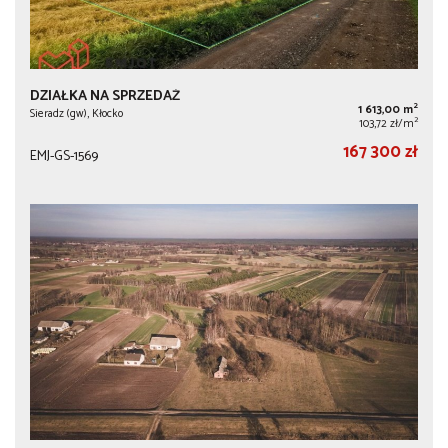
DZIAŁKA NA SPRZEDAŻ
2
1 613,00 m
Sieradz (gw), Kłocko
2
103,72 zł/m
167 300 zł
EMJ-GS-1569