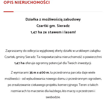
OPIS NIERUCHOMOŚCI
Działka z możliwością zabudowy
Czartki gm. Sieradz
1,47 ha ze stawem i lasem!
Zapraszamy do odkrycia wyjątkowej oferty działki w urokliwym zakątku
Czartek, gminy Sieradz. Ta niepowtarzalna nieruchomość o powierzchni
1,47
ha
oferuje ogromny potencjał dla Twoich inwestycji.
Z wymiarami
35 m x 400 m
, ta przestronna parcela daje wiele
możliwości - od wybudowania nowego domu z przestronnym ogrodem,
po zrealizowanie ciekawego projektu komercyjnego. Teren o takich
rozmiarach to marzenie dla każdego, kto marzy o przestrzeni i
swobodzie.