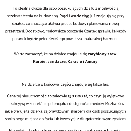
To idealna okazja dla osób poszukujących działki z możliwością
przekształcenia na budowlaną.
Prąd i wodociąg
już znajdują się przy
działce, co znacząco ułatwia proces budowy i planowania nowej
przestrzeni. Dodatkowo, malownicze otoczenie Czartek sprawia, że każdy
poranek będzie pełen świeżego powietrza i naturalnej harmonii.
Warto zaznaczyć, że na działce znajduje się
zarybiony staw.
Karpie, sandacze, Karasie i Amury
Na działce w końcowej części znajduje się także
las.
Cena tej nieruchomości to zaledwie
150 000 zł,
co czyni ją wyjątkowo
atrakcyjną w kontekście potencjału i dostępności mediów. Możliwości,
jakie oferuje ta działka, są prawdziwym skarbem dla osób poszukujących
spokojnego miejsca do życia lub inwestycji z długoterminowym zyskiem.
Nie zwlekaj, ta oferta to prawdziwa perełka na rynku nieruchomości.