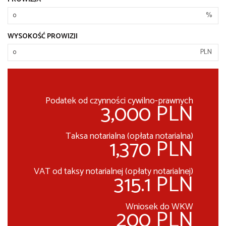
%
WYSOKOŚĆ PROWIZJI
PLN
Podatek od czynności cywilno-prawnych
3,000 PLN
Taksa notarialna (opłata notarialna)
1,370 PLN
VAT od taksy notarialnej (opłaty notarialnej)
315.1 PLN
Wniosek do WKW
200 PLN