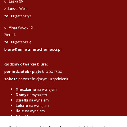
ul. Łaska 39
Zduńska Wola
tel
. 883-027-092
ul. Aleja Pokoju 10
​​​​​Sieradz
tel
. 883-027-084
biuro@emjotnieruchomosci.pl
godziny otwarcia biura:
poniedziałek - piątek
10.00-17.00
sobota
po wcześniejszym uzgodnieniu
Mieszkania
na wynajem
Domy
na wynajem
Działki
na wynajem
Lokale
na wynajem
Hale
na wynajem
Obiekty
na wynajem
Mieszkania
na sprzedaż