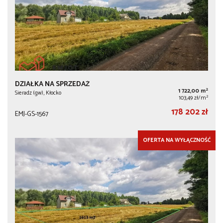
DZIAŁKA NA SPRZEDAŻ
2
1 722,00 m
Sieradz (gw), Kłocko
2
103,49 zł/m
178 202 zł
EMJ-GS-1567
OFERTA NA WYŁĄCZNOŚĆ