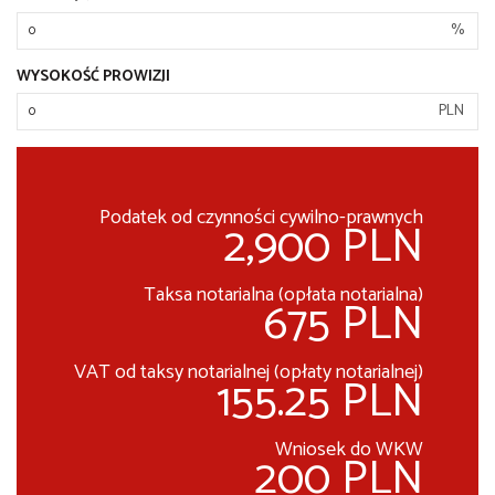
%
WYSOKOŚĆ PROWIZJI
PLN
Podatek od czynności cywilno-prawnych
2,900 PLN
Taksa notarialna (opłata notarialna)
675 PLN
VAT od taksy notarialnej (opłaty notarialnej)
155.25 PLN
Wniosek do WKW
200 PLN