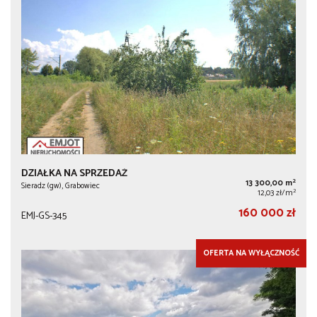
DZIAŁKA NA SPRZEDAŻ
2
13 300,00 m
Sieradz (gw), Grabowiec
2
12,03 zł/m
160 000 zł
EMJ-GS-345
OFERTA NA WYŁĄCZNOŚĆ