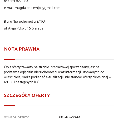
tel.: 883-027-084
e-mail: magdalena.emjot@gmail.com
----------------------------------------------
Biuro Nieruchomości EMJOT
ul. Aleja Pokoju 10, Sieradz
NOTA PRAWNA
Opis oferty zawarty na stronie internetowej sporządzany jest na
podstawie oględzin nieruchomości oraz informacji uzyskanych od
właściciela, może podlegać aktualizacji i nie stanowi oferty określonej w
art. 66 i następnych K.C.
SZCZEGÓŁY OFERTY
EMJ-GS-2249
SYMBOL OFERTY