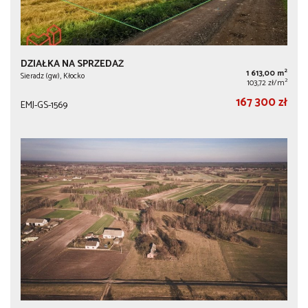
DZIAŁKA NA SPRZEDAŻ
2
1 613,00 m
Sieradz (gw), Kłocko
2
103,72 zł/m
167 300 zł
EMJ-GS-1569