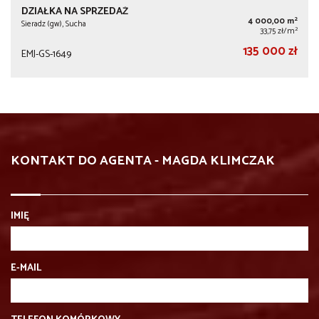
DZIAŁKA NA SPRZEDAŻ
2
4 000,00 m
Sieradz (gw), Sucha
2
33,75 zł/m
135 000 zł
EMJ-GS-1649
KONTAKT DO AGENTA - MAGDA KLIMCZAK
IMIĘ
E-MAIL