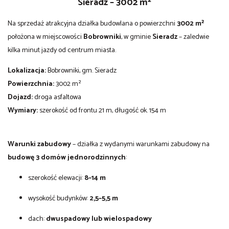
Sieradz – 3002 m²
Na sprzedaż atrakcyjna działka budowlana o powierzchni
3002 m²
położona w miejscowości
Bobrowniki
, w gminie
Sieradz
– zaledwie
kilka minut jazdy od centrum miasta.
Lokalizacja:
Bobrowniki, gm. Sieradz
Powierzchnia:
3002 m²
Dojazd:
droga asfaltowa
Wymiary:
szerokość od frontu 21 m, długość ok. 154 m
Warunki zabudowy
– działka z wydanymi warunkami zabudowy na
budowę 3 domów jednorodzinnych
:
szerokość elewacji:
8–14 m
wysokość budynków:
2,5–5,5 m
dach:
dwuspadowy lub wielospadowy