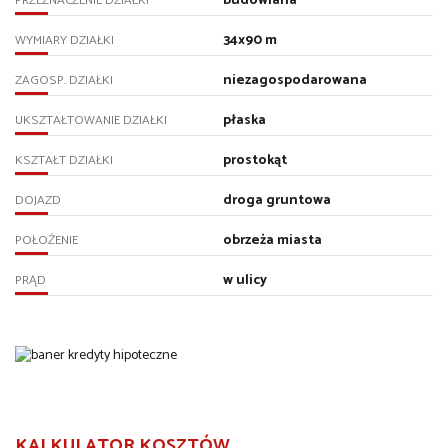
budowlana
PRZEZNACZENIE DZIAŁKI
34x90 m
WYMIARY DZIAŁKI
niezagospodarowana
ZAGOSP. DZIAŁKI
płaska
UKSZTAŁTOWANIE DZIAŁKI
prostokąt
KSZTAŁT DZIAŁKI
droga gruntowa
DOJAZD
obrzeża miasta
POŁOŻENIE
w ulicy
PRĄD
KALKULATOR KOSZTÓW