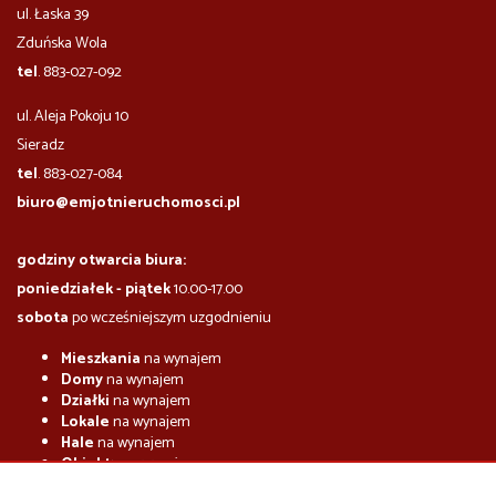
ul. Łaska 39
Zduńska Wola
tel
. 883-027-092
ul. Aleja Pokoju 10
​​​​​Sieradz
tel
. 883-027-084
biuro@emjotnieruchomosci.pl
godziny otwarcia biura:
poniedziałek - piątek
10.00-17.00
sobota
po wcześniejszym uzgodnieniu
Mieszkania
na wynajem
Domy
na wynajem
Działki
na wynajem
Lokale
na wynajem
Hale
na wynajem
Obiekty
na wynajem