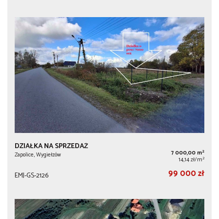
DZIAŁKA NA SPRZEDAŻ
2
7 000,00 m
Zapolice, Wygiełzów
2
14,14 zł/m
99 000 zł
EMJ-GS-2126