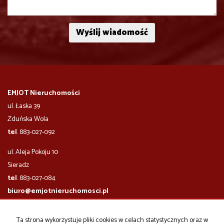
EMJOT Nieruchomości
ul. Łaska 39
Zduńska Wola
tel
. 883-027-092
ul. Aleja Pokoju 10
​​​​​Sieradz
tel
. 883-027-084
biuro@emjotnieruchomosci.pl
godziny otwarcia biura:
Ta strona wykorzystuje pliki cookies w celach statystycznych oraz w