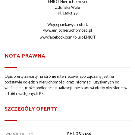
EMJOT Nieruchomości
Zduńska Wola
ul. Łaska 39
Więcej ciekawych ofert:
www.emjotnieruchomosci.pl
www.facebook.com/biuro.EMJOT
NOTA PRAWNA
Opis oferty zawarty na stronie internetowej sporządzany jest na
podstawie oględzin nieruchomości oraz informacji uzyskanych od
właściciela, może podlegać aktualizacji i nie stanowi oferty określonej w
art. 66 i następnych K.C.
SZCZEGÓŁY OFERTY
EMJ-GS-2166
SYMBOL OFERTY