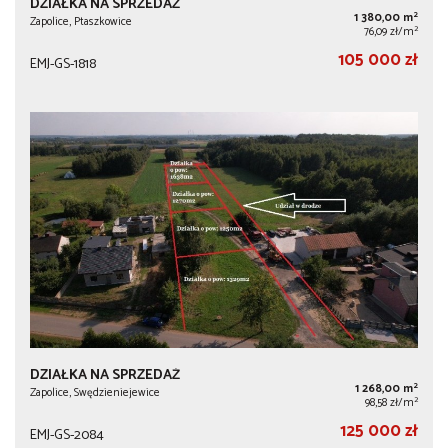
DZIAŁKA NA SPRZEDAŻ
2
1 380,00 m
Zapolice, Ptaszkowice
2
76,09 zł/m
105 000 zł
EMJ-GS-1818
DZIAŁKA NA SPRZEDAŻ
2
1 268,00 m
Zapolice, Swędzieniejewice
2
98,58 zł/m
125 000 zł
EMJ-GS-2084