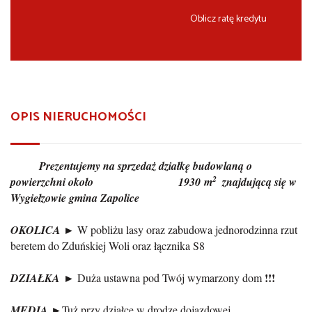
Oblicz ratę kredytu
OPIS NIERUCHOMOŚCI
Prezentujemy na sprzedaż działkę budowlaną o
2
powierzchni około 1930 m
znajdującą się w
Wygiełzowie gmina Zapolice
OKOLICA
► W pobliżu lasy oraz zabudowa jednorodzinna rzut
beretem do Zduńskiej Woli oraz łącznika S8
!!!
DZIAŁKA
► Duża ustawna pod Twój wymarzony dom
MEDIA
►Tuż przy działce w drodze dojazdowej