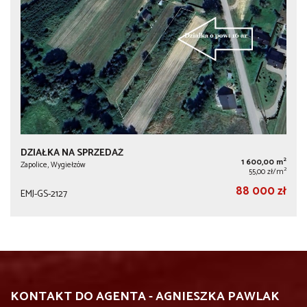
DZIAŁKA NA SPRZEDAŻ
2
1 600,00 m
Zapolice, Wygiełzów
2
55,00 zł/m
88 000 zł
EMJ-GS-2127
KONTAKT DO AGENTA - AGNIESZKA PAWLAK