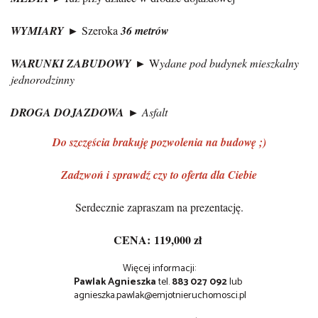
WYMIARY
► Szeroka
36 metrów
WARUNKI ZABUDOWY
► W
ydane pod budynek mieszkalny
jednorodzinny
DROGA DOJAZDOWA
► Asfalt
Do szczęścia brakuję pozwolenia na budowę ;)
Zadzwoń i sprawdź czy to oferta dla Ciebie
Serdecznie zapraszam na prezentację.
CENA:
119,000 zł
Więcej informacji:
Pawlak Agnieszka
tel.
883 027 092
lub
agnieszka.pawlak@emjotnieruchomosci.pl