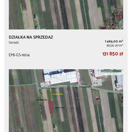
DZIAŁKA NA SPRZEDAŻ
2
1 465,00 m
Sieradz
2
90,00 zł/m
131 850 zł
EMJ-GS-1604