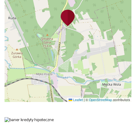
Leaflet
|
©
OpenStreetMap
contributors