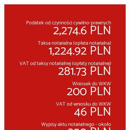
Podatek od czynności cywilno-prawnych
2,274.6 PLN
Taksa notarialna (opłata notarialna)
1,224.92 PLN
VAT od taksy notarialnej (opłaty notarialnej)
281.73 PLN
Wniosek do WKW
200 PLN
VAT od wniosku do WKW
46 PLN
Wypisy aktu notarialnego - około