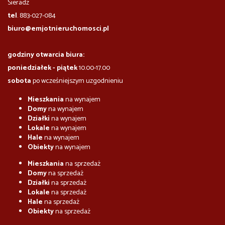
​​​​​Sieradz
tel
. 883-027-084
biuro@emjotnieruchomosci.pl
godziny otwarcia biura:
poniedziałek - piątek
10.00-17.00
sobota
po wcześniejszym uzgodnieniu
Mieszkania
na wynajem
Domy
na wynajem
Działki
na wynajem
Lokale
na wynajem
Hale
na wynajem
Obiekty
na wynajem
Mieszkania
na sprzedaż
Domy
na sprzedaż
Działki
na sprzedaż
Lokale
na sprzedaż
Hale
na sprzedaż
Obiekty
na sprzedaż