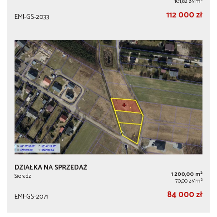
101,82 zł/m
112 000 zł
EMJ-GS-2033
DZIAŁKA NA SPRZEDAŻ
2
1 200,00 m
Sieradz
2
70,00 zł/m
84 000 zł
EMJ-GS-2071