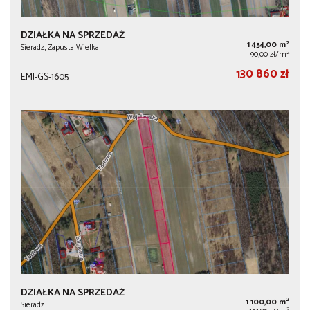
DZIAŁKA NA SPRZEDAŻ
2
1 454,00 m
Sieradz, Zapusta Wielka
2
90,00 zł/m
130 860 zł
EMJ-GS-1605
DZIAŁKA NA SPRZEDAŻ
2
1 100,00 m
Sieradz
2