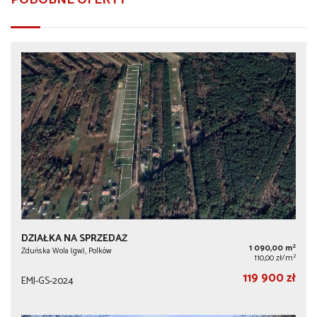
DZIAŁKA NA SPRZEDAŻ
2
1 090,00 m
Zduńska Wola (gw), Polków
2
110,00 zł/m
119 900 zł
EMJ-GS-2024