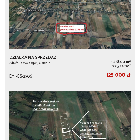
DZIAŁKA NA SPRZEDAŻ
2
1 238,00 m
Zduńska Wola (gw), Opiesin
2
100,97 zł/m
125 000 zł
EMJ-GS-2306