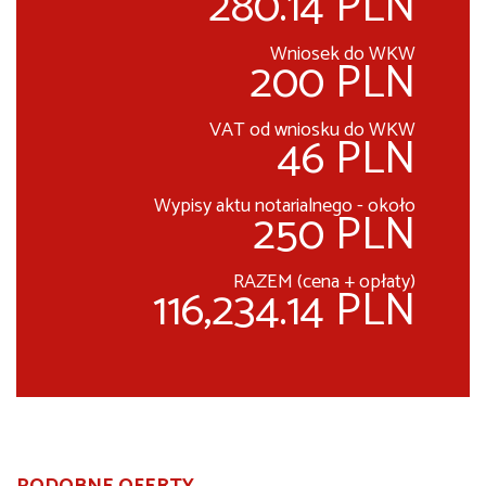
280.14 PLN
Wniosek do WKW
200 PLN
VAT od wniosku do WKW
46 PLN
Wypisy aktu notarialnego - około
250 PLN
RAZEM (cena + opłaty)
116,234.14 PLN
PODOBNE OFERTY