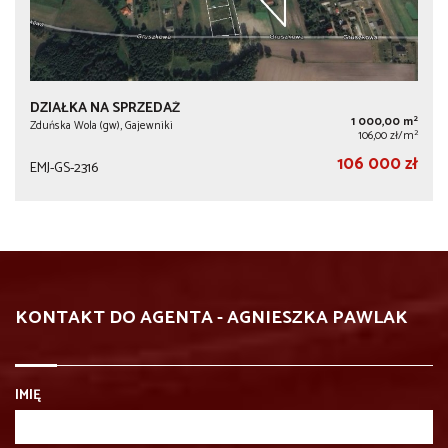
DZIAŁKA NA SPRZEDAŻ
2
1 000,00 m
Zduńska Wola (gw), Gajewniki
2
106,00 zł/m
106 000 zł
EMJ-GS-2316
KONTAKT DO AGENTA - AGNIESZKA PAWLAK
IMIĘ