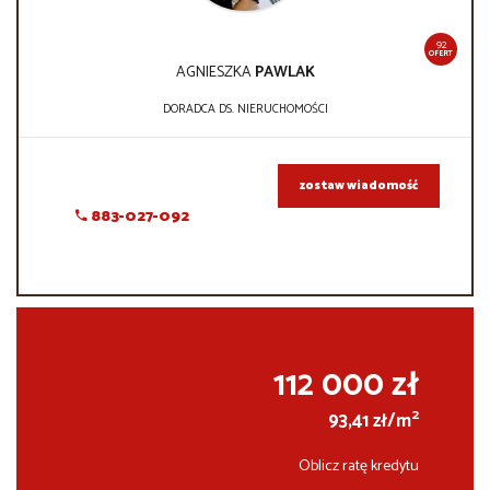
92
OFERT
AGNIESZKA
PAWLAK
DORADCA DS. NIERUCHOMOŚCI
zostaw wiadomość
883-027-092
112 000 zł
2
93,41 zł/m
Oblicz ratę kredytu