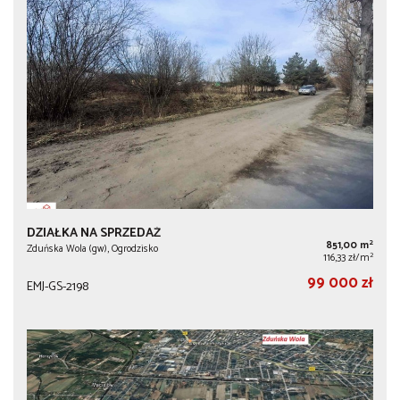
DZIAŁKA NA SPRZEDAŻ
2
851,00 m
Zduńska Wola (gw), Ogrodzisko
2
116,33 zł/m
99 000 zł
EMJ-GS-2198