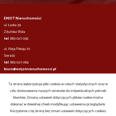
EMJOT Nieruchomości
ul. Łaska 39
Zduńska Wola
tel
. 883-027-092
ul. Aleja Pokoju 10
​​​​​Sieradz
tel
. 883-027-084
biuro@emjotnieruchomosci.pl
godziny otwarcia biura:
Ta strona wykorzystuje pliki cookies w celach statystycznych oraz w
poniedziałek - piątek
10.00-17.00
celu dostosowania naszych serwisów do indywidualnych potrzeb
sobota
po wcześniejszym uzgodnieniu
klientów. Zmiany ustawień dotyczących plików cookie można
dokonać w dowolnej chwili modyfikując ustawienia przeglądarki.
Mieszkania
na wynajem
Domy
na wynajem
Korzystanie z tej strony bez zmian ustawień dotyczących cookies
Działki
na wynajem