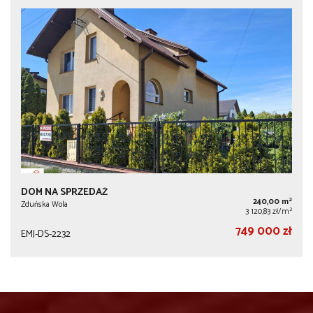
DOM NA SPRZEDAŻ
2
240,00 m
Zduńska Wola
2
3 120,83 zł/m
749 000 zł
EMJ-DS-2232