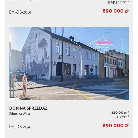
2
5 741,94 zł/m
890 000 zł
EMJ-DS-2061
DOM NA SPRZEDAŻ
2
420,00 m
Zduńska Wola
2
2 119,05 zł/m
890 000 zł
EMJ-DS-2134