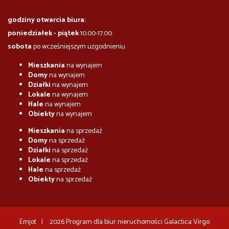
godziny otwarcia biura:
poniedziałek - piątek
10.00-17.00
sobota
po wcześniejszym uzgodnieniu
Mieszkania
na wynajem
Domy
na wynajem
Działki
na wynajem
Lokale
na wynajem
Hale
na wynajem
Obiekty
na wynajem
Mieszkania
na sprzedaż
Domy
na sprzedaż
Działki
na sprzedaż
Lokale
na sprzedaż
Hale
na sprzedaż
Obiekty
na sprzedaż
Emjot
2026
Program dla biur nieruchomości
Galactica Virgo