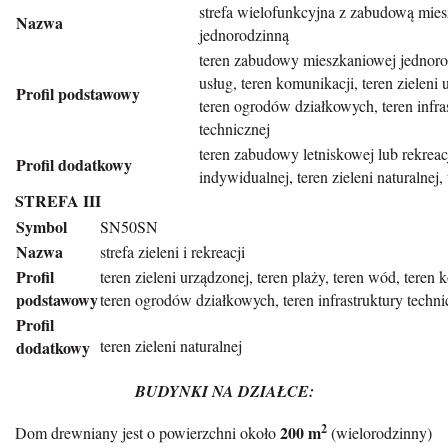
strefa wielofunkcyjna z zabudową mie
Nazwa
jednorodzinną
teren zabudowy mieszkaniowej jednorod
usług, teren komunikacji, teren zieleni 
Profil podstawowy
teren ogrodów działkowych, teren infra
technicznej
teren zabudowy letniskowej lub rekreac
Profil dodatkowy
indywidualnej, teren zieleni naturalnej,
STREFA III
Symbol
SN50SN
Nazwa
strefa zieleni i rekreacji
Profil
teren zieleni urządzonej, teren plaży, teren wód, teren 
podstawowy
teren ogrodów działkowych, teren infrastruktury techni
Profil
teren zieleni naturalnej
dodatkowy
BUDYNKI NA DZIAŁCE:
2
200 m
Dom drewniany jest o powierzchni około
(wielorodzinny)