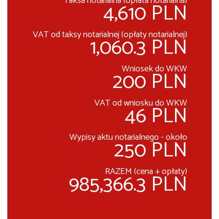
Taksa notarialna (opłata notarialna)
4,610 PLN
VAT od taksy notarialnej (opłaty notarialnej)
1,060.3 PLN
Wniosek do WKW
200 PLN
VAT od wniosku do WKW
46 PLN
Wypisy aktu notarialnego - około
250 PLN
RAZEM (cena + opłaty)
985,366.3 PLN