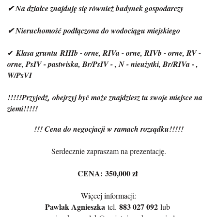
✔ Na działce znajduję się również budynek gospodarczy
✔ Nieruchomość podłączona do wodociągu miejskiego
✔
Klasa gruntu RIIIb - orne, RIVa - orne, RIVb - orne, RV -
orne, PsIV - pastwiska, Br/PsIV - , N - nieużytki, Br/RIVa - ,
W/PsVI
!!!!!Przyjedź, obejrzyj być może znajdziesz tu swoje miejsce na
ziemi!!
!
!!
!!! Cena do negocjacji w ramach rozsądku!!!!!
Serdecznie zapraszam na prezentację.
CENA:
350,000 zł
Więcej informacji:
Pawlak Agnieszka
883 027 092
tel.
lub