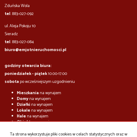
Zduńska Wola
tel
. 883-027-092
ul. Aleja Pokoju 10
​​​​​Sieradz
tel
. 883-027-084
biuro@emjotnieruchomosci.pl
godziny otwarcia biura:
poniedziałek - piątek
10.00-17.00
sobota
po wcześniejszym uzgodnieniu
Mieszkania
na wynajem
Domy
na wynajem
Działki
na wynajem
Lokale
na wynajem
Hale
na wynajem
Obiekty
na wynajem
Mieszkania
na sprzedaż
Ta strona wykorzystuje pliki cookies w celach statystycznych oraz w