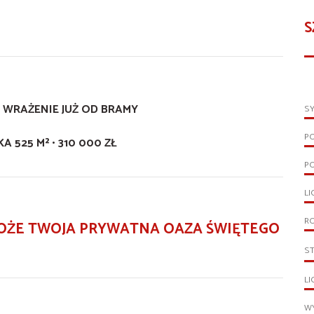
S
 WRAŻENIE JUŻ OD BRAMY
S
P
ŁKA 525 M² • 310 000 ZŁ
PO
LI
R
MOŻE TWOJA PRYWATNA OAZA ŚWIĘTEGO
S
LI
WY