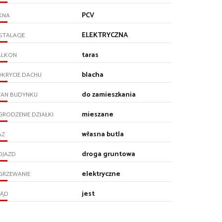
PCV
KNA
ELEKTRYCZNA
STALACJE
taras
ALKON
blacha
KRYCIE DACHU
do zamieszkania
TAN BUDYNKU
mieszane
RODZENIE DZIAŁKI
własna butla
AZ
droga gruntowa
OJAZD
elektryczne
GRZEWANIE
jest
RĄD