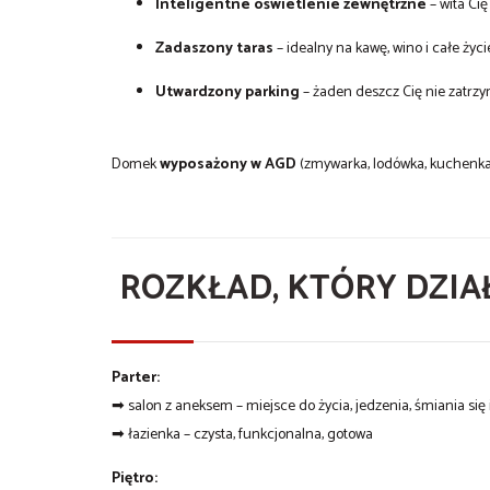
Inteligentne oświetlenie zewnętrzne
– wita Cię 
Zadaszony taras
– idealny na kawę, wino i całe życ
Utwardzony parking
– żaden deszcz Cię nie zatrzy
Domek
wyposażony w AGD
(zmywarka, lodówka, kuchenka)
ROZKŁAD, KTÓRY DZIA
Parter:
➡ salon z aneksem – miejsce do życia, jedzenia, śmiania się 
➡ łazienka – czysta, funkcjonalna, gotowa
Piętro: