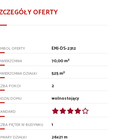
ZCZEGÓŁY OFERTY
EMJ-DS-2312
YMBOL OFERTY
70,00 m²
OWIERZCHNIA
525 m²
WIERZCHNIA DZIAŁKI
2
CZBA POKOI
wolnostojący
ODZAJ DOMU
TANDARD
1
CZBA PIĘTER W BUDYNKU
26x21 m
MIARY DZIAŁKI