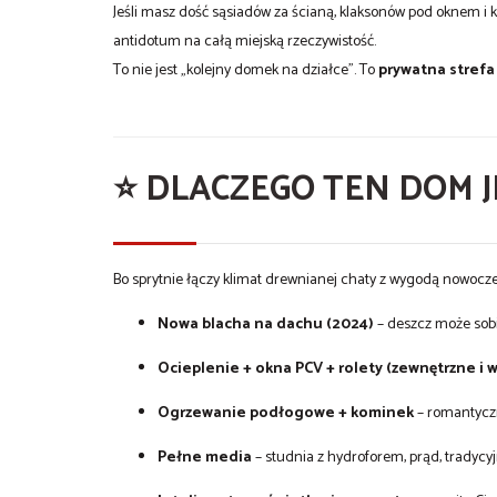
Jeśli masz dość sąsiadów za ścianą, klaksonów pod oknem i k
antidotum na całą miejską rzeczywistość.
To nie jest „kolejny domek na działce”. To
prywatna strefa
⭐ DLACZEGO TEN DOM J
Bo sprytnie łączy klimat drewnianej chaty z wygodą nowoc
Nowa blacha na dachu (2024)
– deszcz może sobie
Ocieplenie + okna PCV + rolety (zewnętrzne i
Ogrzewanie podłogowe + kominek
– romantyczn
Pełne media
– studnia z hydroforem, prąd, tradyc