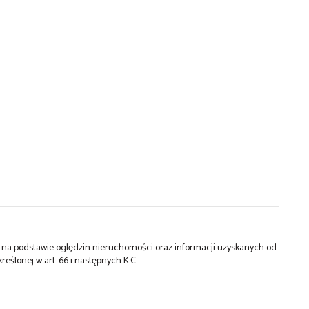
st na podstawie oględzin nieruchomości oraz informacji uzyskanych od
kreślonej w art. 66 i następnych K.C.