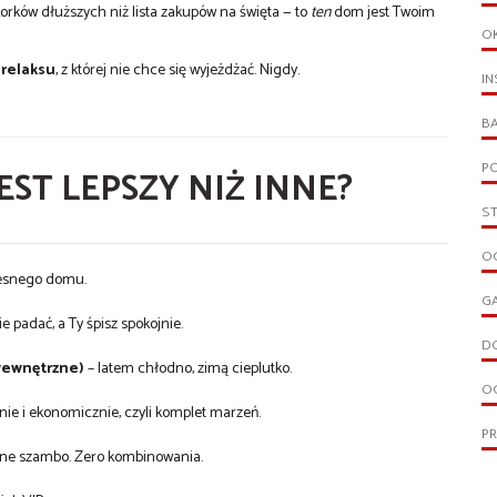
orków dłuższych niż lista zakupów na święta — to
ten
dom jest Twoim
O
 relaksu
, z której nie chce się wyjeżdżać. Nigdy.
IN
B
PO
EST LEPSZY NIŻ INNE?
S
OG
zesnego domu.
G
 padać, a Ty śpisz spokojnie.
D
 wewnętrzne)
– latem chłodno, zimą cieplutko.
O
ie i ekonomicznie, czyli komplet marzeń.
P
yjne szambo. Zero kombinowania.