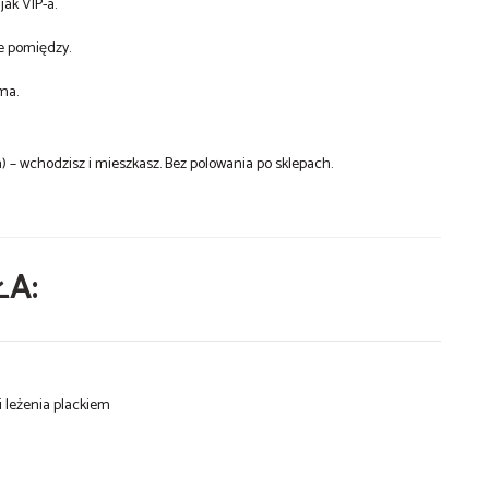
jak VIP-a.
ie pomiędzy.
ma.
 – wchodzisz i mieszkasz. Bez polowania po sklepach.
ŁA:
i leżenia plackiem