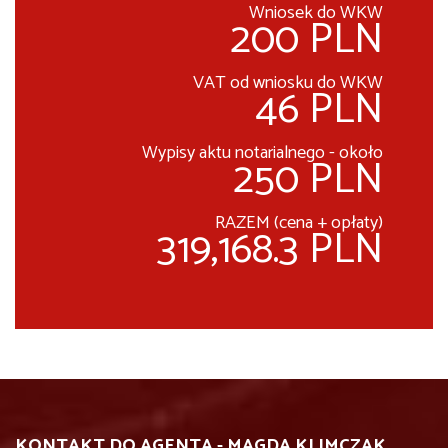
Wniosek do WKW
200 PLN
VAT od wniosku do WKW
46 PLN
Wypisy aktu notarialnego - około
250 PLN
RAZEM (cena + opłaty)
319,168.3 PLN
KONTAKT DO AGENTA - MAGDA KLIMCZAK