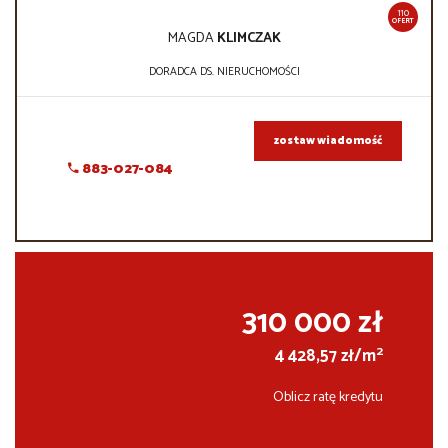
110
OFERT
MAGDA
KLIMCZAK
DORADCA DS. NIERUCHOMOŚCI
zostaw wiadomość
883-027-084
310 000 zł
2
4 428,57 zł/m
Oblicz ratę kredytu