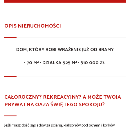
OPIS NIERUCHOMOŚCI
DOM, KTÓRY ROBI WRAŻENIE JUŻ OD BRAMY
• 70 M² • DZIAŁKA 525 M² • 310 000 ZŁ
CAŁOROCZNY? REKREACYJNY? A MOŻE TWOJA
PRYWATNA OAZA ŚWIĘTEGO SPOKOJU?
Jeśli masz dość sąsiadów za ścianą, klaksonów pod oknem i korków