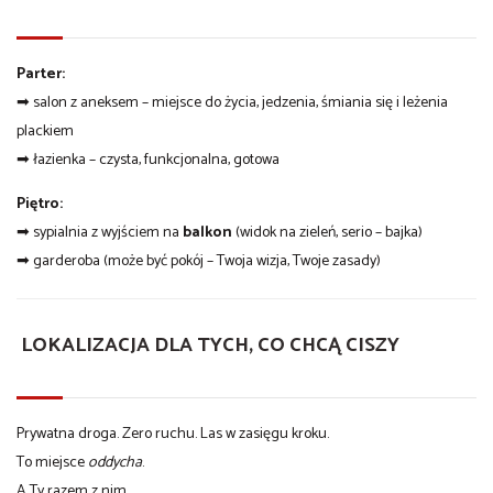
Parter:
➡ salon z aneksem – miejsce do życia, jedzenia, śmiania się i leżenia
plackiem
➡ łazienka – czysta, funkcjonalna, gotowa
Piętro:
➡ sypialnia z wyjściem na
balkon
(widok na zieleń, serio – bajka)
➡ garderoba (może być pokój – Twoja wizja, Twoje zasady)
LOKALIZACJA DLA TYCH, CO CHCĄ CISZY
Prywatna droga. Zero ruchu. Las w zasięgu kroku.
To miejsce
oddycha
.
A Ty razem z nim.