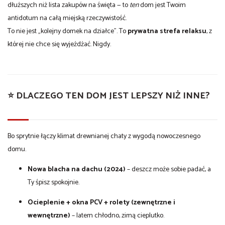
dłuższych niż lista zakupów na święta — to
ten
dom jest Twoim
antidotum na całą miejską rzeczywistość.
To nie jest „kolejny domek na działce”. To
prywatna strefa relaksu
, z
której nie chce się wyjeżdżać. Nigdy.
⭐ DLACZEGO TEN DOM JEST LEPSZY NIŻ INNE?
Bo sprytnie łączy klimat drewnianej chaty z wygodą nowoczesnego
domu.
Nowa blacha na dachu (2024)
– deszcz może sobie padać, a
Ty śpisz spokojnie.
Ocieplenie + okna PCV + rolety (zewnętrzne i
wewnętrzne)
– latem chłodno, zimą cieplutko.