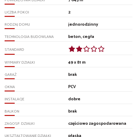
7 043 m²
POWIERZCHNIA DZIAŁKI
2
LICZBA POKOI
jednorodzinny
RODZAJ DOMU
beton, cegła
TECHNOLOGIA BUDOWLANA
STANDARD
49 x 81 m
WYMIARY DZIAŁKI
brak
GARAŻ
PCV
OKNA
dobre
INSTALACJE
brak
BALKON
częściowo zagospodarowana
ZAGOSP. DZIAŁKI
płaska
UKSZTAŁTOWANIE DZIAŁKI