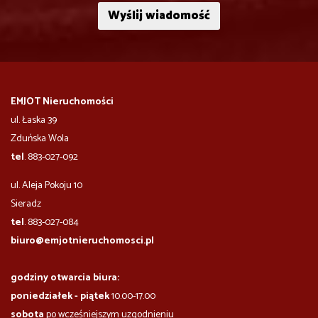
EMJOT Nieruchomości
ul. Łaska 39
Zduńska Wola
tel
. 883-027-092
ul. Aleja Pokoju 10
​​​​​Sieradz
tel
. 883-027-084
biuro@emjotnieruchomosci.pl
godziny otwarcia biura:
poniedziałek - piątek
10.00-17.00
sobota
po wcześniejszym uzgodnieniu