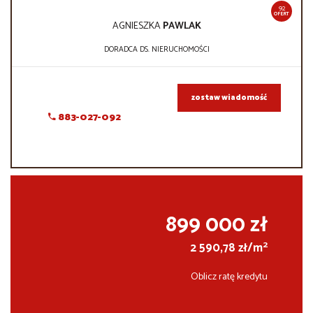
92
OFERT
AGNIESZKA
PAWLAK
DORADCA DS. NIERUCHOMOŚCI
zostaw wiadomość
883-027-092
899 000 zł
2
2 590,78 zł/m
Oblicz ratę kredytu