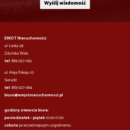
EMJOT Nieruchomości
ul. Łaska 39
Zduńska Wola
tel
. 883-027-092
ul. Aleja Pokoju 10
​​​​​Sieradz
tel
. 883-027-084
biuro@emjotnieruchomosci.pl
godziny otwarcia biura:
poniedziałek - piątek
10.00-17.00
sobota
po wcześniejszym uzgodnieniu