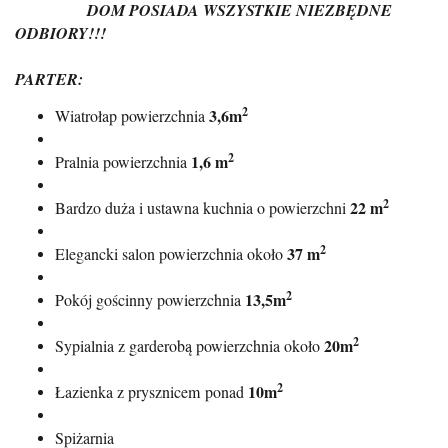
DOM POSIADA WSZYSTKIE NIEZBĘDNE
ODBIORY!!!
PARTER:
2
3,6m
Wiatrołap powierzchnia
2
1,6 m
Pralnia powierzchnia
2
22 m
Bardzo duża i ustawna kuchnia o powierzchni
2
37 m
Elegancki salon powierzchnia około
2
13,5m
Pokój gościnny powierzchnia
2
20m
Sypialnia z garderobą powierzchnia około
2
10m
Łazienka z prysznicem ponad
Spiżarnia