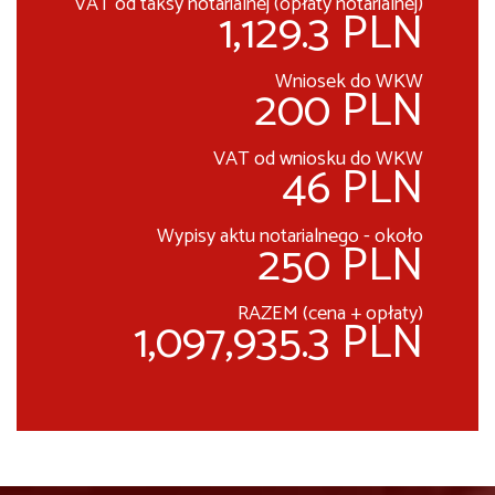
VAT od taksy notarialnej (opłaty notarialnej)
1,129.3 PLN
Wniosek do WKW
200 PLN
VAT od wniosku do WKW
46 PLN
Wypisy aktu notarialnego - około
250 PLN
RAZEM (cena + opłaty)
1,097,935.3 PLN