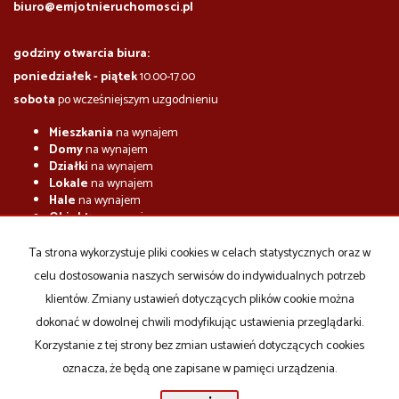
biuro@emjotnieruchomosci.pl
godziny otwarcia biura:
poniedziałek - piątek
10.00-17.00
sobota
po wcześniejszym uzgodnieniu
Mieszkania
na wynajem
Domy
na wynajem
Działki
na wynajem
Lokale
na wynajem
Hale
na wynajem
Obiekty
na wynajem
Mieszkania
na sprzedaż
Ta strona wykorzystuje pliki cookies w celach statystycznych oraz w
Domy
na sprzedaż
celu dostosowania naszych serwisów do indywidualnych potrzeb
Działki
na sprzedaż
Lokale
na sprzedaż
klientów. Zmiany ustawień dotyczących plików cookie można
Hale
na sprzedaż
dokonać w dowolnej chwili modyfikując ustawienia przeglądarki.
Obiekty
na sprzedaż
Korzystanie z tej strony bez zmian ustawień dotyczących cookies
oznacza, że będą one zapisane w pamięci urządzenia.