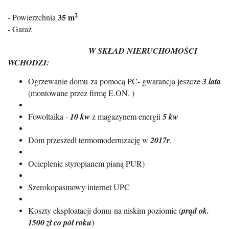
2
35 m
- Powierzchnia
- Garaż
W SKŁAD NIERUCHOMOŚCI
WCHODZI:
Ogrzewanie domu za pomocą PC- gwarancja jeszcze
3 lata
(montowane przez firmę E.ON. )
Fowoltaika -
10 kw
z magazynem energii
5 kw
Dom przeszedł termomodernizację w
2017r
.
Ocieplenie styropianem pianą PUR)
Szerokopasmowy internet UPC
Koszty eksploatacji domu na niskim poziomie (
prąd ok.
1500 zł co pół roku
)