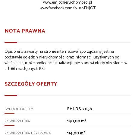
www.emjotnieruchomosci.pl
www.facebook.com/biuro.EMJOT
NOTA PRAWNA
Opis oferty zawarty na stronie internetowej sporządzany jest na
podstawie oględzin nieruchomości oraz informacji uzyskanych od
właściciela, może podlegać aktualizacji i nie stanowi oferty określonej w
art. 66 i następnych K.C.
SZCZEGÓŁY OFERTY
EMJ-DS-2058
SYMBOL OFERTY
140,00 m²
POWIERZCHNIA
114,00 m²
POWIERZCHNIA UŻYTKOWA