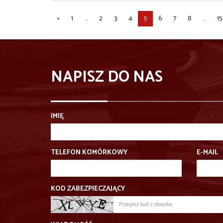
«
1
...
2
3
4
5
6
7
8
...
15
NAPISZ DO NAS
IMIĘ
TELEFON KOMÓRKOWY
E-MAIL
KOD ZABEZPIECZAJĄCY