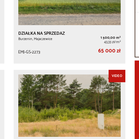
DZIAŁKA NA SPRZEDAŻ
2
1 500,00 m
Burzenin, Majaczewice
2
43,33 zł/m
65 000 zł
EMJ-GS-2273
VIDEO