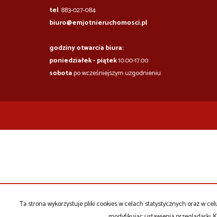
tel
. 883-027-084
biuro@emjotnieruchomosci.pl
godziny otwarcia biura:
poniedziałek - piątek
10.00-17.00
sobota
po wcześniejszym uzgodnieniu
Ta strona wykorzystuje pliki cookies w celach statystycznych oraz w 
modyfikując ustawienia przeglądarki. K