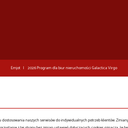
Emjot
2026
Program dla biur nieruchomości
Galactica Virgo
celu dostosowania naszych serwisów do indywidualnych potrzeb klientów. Zmia
orzystanie z tej strony bez zmian ustawień dotyczących cookies oznacza, że 