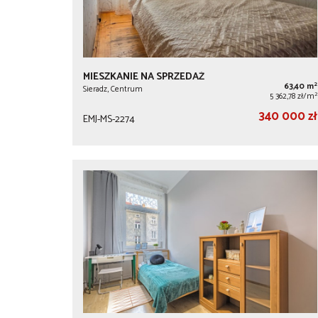
MIESZKANIE NA SPRZEDAŻ
2
63,40 m
Sieradz, Centrum
2
5 362,78 zł/m
340 000 zł
EMJ-MS-2274