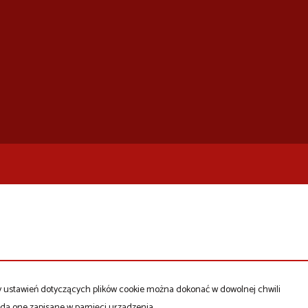
ny ustawień dotyczących plików cookie można dokonać w dowolnej chwili
będą one zapisane w pamięci urządzenia.