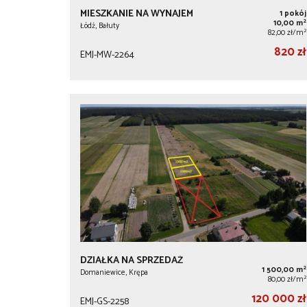
MIESZKANIE NA WYNAJEM
1 pokój
2
10,00 m
Łódź, Bałuty
2
82,00 zł/m
820 zł
EMJ-MW-2264
DZIAŁKA NA SPRZEDAŻ
2
1 500,00 m
Domaniewice, Krępa
2
80,00 zł/m
120 000 zł
EMJ-GS-2258