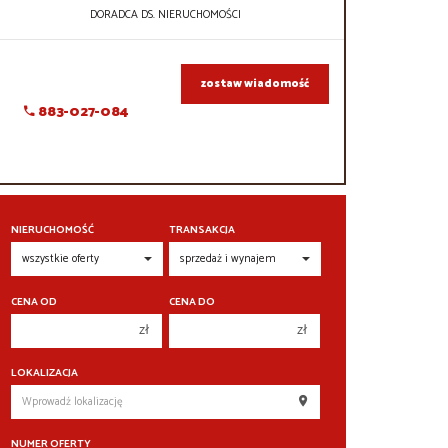
DORADCA DS. NIERUCHOMOŚCI
zostaw wiadomość
883-027-084
NIERUCHOMOŚĆ
TRANSAKCJA
CENA OD
CENA DO
zł
zł
150 000 zł
150 000 zł
LOKALIZACJA
200 000 zł
200 000 zł
250 000 zł
250 000 zł
NUMER OFERTY