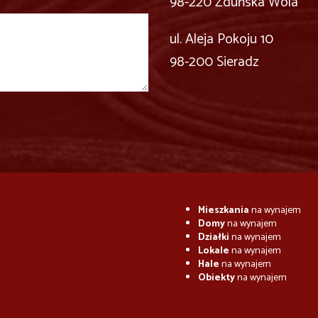
98-220 Zduńska Wola
ul. Aleja Pokoju 10
98-200 Sieradz
Mieszkania
na wynajem
Domy
na wynajem
Działki
na wynajem
Lokale
na wynajem
Hale
na wynajem
Obiekty
na wynajem