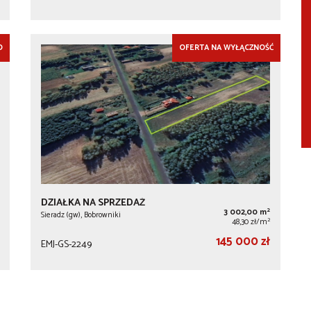
O
OFERTA NA WYŁĄCZNOŚĆ
DZIAŁKA NA SPRZEDAŻ
2
3 002,00 m
Sieradz (gw), Bobrowniki
2
48,30 zł/m
145 000 zł
EMJ-GS-2249