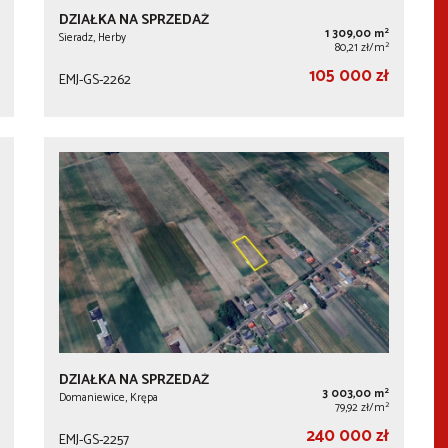
DZIAŁKA NA SPRZEDAŻ
2
1 309,00 m
Sieradz, Herby
2
80,21 zł/m
105 000 zł
EMJ-GS-2262
DZIAŁKA NA SPRZEDAŻ
2
3 003,00 m
Domaniewice, Krępa
2
79,92 zł/m
240 000 zł
EMJ-GS-2257