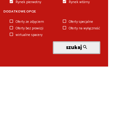
Rynek pierwotny
Rynek wtórny
DODATKOWE OPCJE
Oferty ze zdjęciem
Oferty specjalne
Oferty bez prowizji
Oferty na wyłączność
wirtualne spacery
szukaj