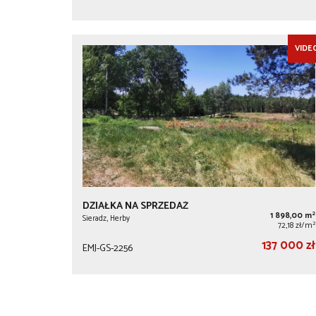
VIDE
DZIAŁKA NA SPRZEDAŻ
2
1 898,00 m
Sieradz, Herby
2
72,18 zł/m
137 000 zł
EMJ-GS-2256