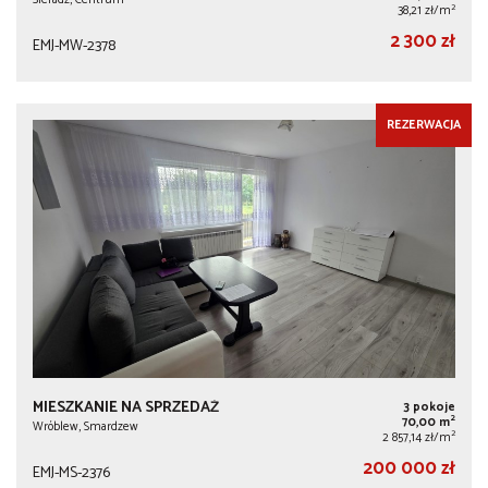
2
38,21 zł/m
2 300 zł
EMJ-MW-2378
REZERWACJA
MIESZKANIE NA SPRZEDAŻ
3 pokoje
2
70,00 m
Wróblew, Smardzew
2
2 857,14 zł/m
200 000 zł
EMJ-MS-2376