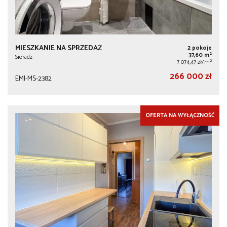
MIESZKANIE NA SPRZEDAŻ
2 pokoje
2
37,60 m
Sieradz
2
7 074,47 zł/m
266 000 zł
EMJ-MS-2382
OFERTA NA WYŁĄCZNOŚĆ