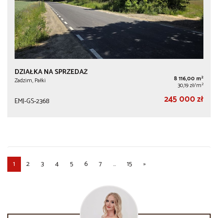
DZIAŁKA NA SPRZEDAŻ
2
8 116,00 m
Zadzim, Pałki
2
30,19 zł/m
245 000 zł
EMJ-GS-2368
1
2
3
4
5
6
7
...
15
»