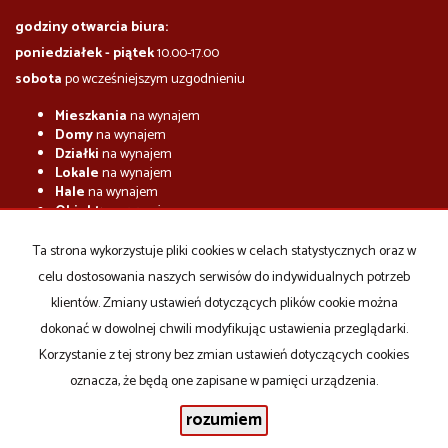
godziny otwarcia biura:
poniedziałek - piątek
10.00-17.00
sobota
po wcześniejszym uzgodnieniu
Mieszkania
na wynajem
Domy
na wynajem
Działki
na wynajem
Lokale
na wynajem
Hale
na wynajem
Obiekty
na wynajem
Mieszkania
na sprzedaż
Ta strona wykorzystuje pliki cookies w celach statystycznych oraz w
Domy
na sprzedaż
celu dostosowania naszych serwisów do indywidualnych potrzeb
Działki
na sprzedaż
Lokale
na sprzedaż
klientów. Zmiany ustawień dotyczących plików cookie można
Hale
na sprzedaż
dokonać w dowolnej chwili modyfikując ustawienia przeglądarki.
Obiekty
na sprzedaż
Korzystanie z tej strony bez zmian ustawień dotyczących cookies
oznacza, że będą one zapisane w pamięci urządzenia.
rozumiem
Emjot
2026
Program dla biur nieruchomości
Galactica Virgo