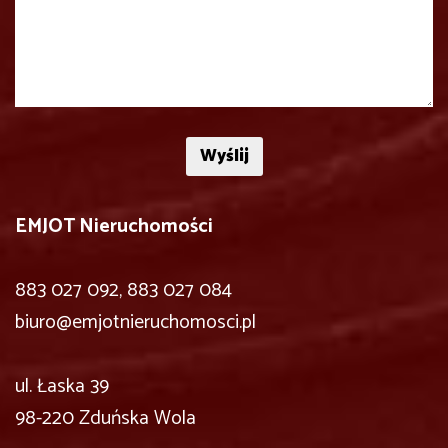
EMJOT Nieruchomości
883 027 092, 883 027 084
biuro@emjotnieruchomosci.pl
ul. Łaska 39
98-220 Zduńska Wola