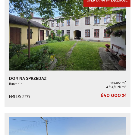
OFERTA NA WYŁĄCZNOŚĆ
DOM NA SPRZEDAŻ
2
135,00 m
Burzenin
2
4 814,81 zł/m
650 000 zł
EMJ-DS-2373