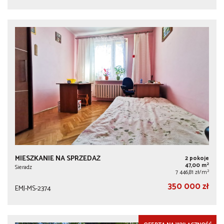
MIESZKANIE NA SPRZEDAŻ
2 pokoje
2
47,00 m
Sieradz
2
7 446,81 zł/m
350 000 zł
EMJ-MS-2374