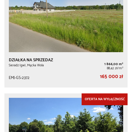
DZIAŁKA NA SPRZEDAŻ
2
1 866,00 m
Sieradz (gw), Męcka Wola
2
88,42 zł/m
165 000 zł
EMJ-GS-2372
OFERTA NA WYŁĄCZNOŚĆ