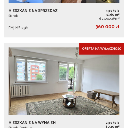
MIESZKANIE NA SPRZEDAŻ
3 pokoje
2
57,60 m
Sieradz
2
6 250,00 zł/m
360 000 zł
EMJ-MS-2381
OFERTA NA WYŁĄCZNOŚĆ
MIESZKANIE NA WYNAJEM
2 pokoje
2
60,20 m
Sieradz, Centrum