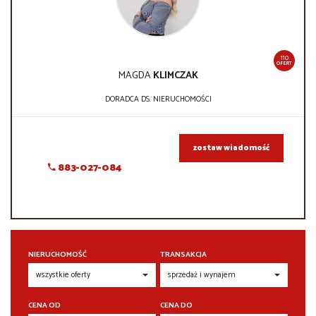
110
OFERT
MAGDA
KLIMCZAK
DORADCA DS. NIERUCHOMOŚCI
zostaw wiadomość
883-027-084
NIERUCHOMOŚĆ
TRANSAKCJA
CENA OD
CENA DO