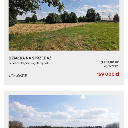
DZIAŁKA NA SPRZEDAŻ
2
3 482,00 m
Zapolice, Paprotnia, Marżynek
2
45,66 zł/m
159 000 zł
EMJ-GS-2131