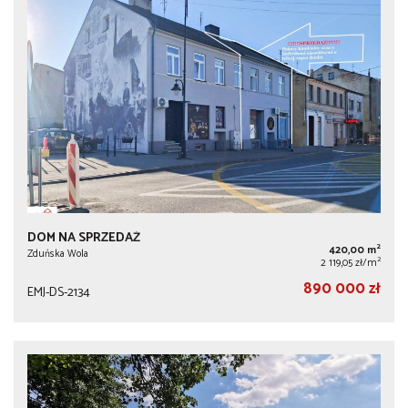
DOM NA SPRZEDAŻ
2
420,00 m
Zduńska Wola
2
2 119,05 zł/m
890 000 zł
EMJ-DS-2134