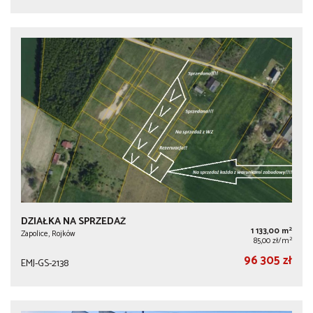
DZIAŁKA NA SPRZEDAŻ
2
1 133,00 m
Zapolice, Rojków
2
85,00 zł/m
96 305 zł
EMJ-GS-2138