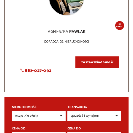
91
OFERT
AGNIESZKA
PAWLAK
DORADCA DS. NIERUCHOMOŚCI
zostaw wiadomość
883-027-092
NIERUCHOMOŚĆ
TRANSAKCJA
CENA OD
CENA DO