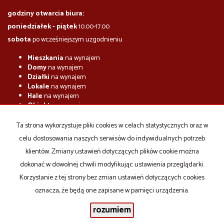
godziny otwarcia biura:
poniedziałek - piątek
10.00-17.00
sobota
po wcześniejszym uzgodnieniu
Mieszkania
na wynajem
Domy
na wynajem
Działki
na wynajem
Lokale
na wynajem
Hale
na wynajem
Obiekty
na wynajem
Mieszkania
na sprzedaż
Ta strona wykorzystuje pliki cookies w celach statystycznych oraz w
Domy
na sprzedaż
celu dostosowania naszych serwisów do indywidualnych potrzeb
Działki
na sprzedaż
Lokale
na sprzedaż
klientów. Zmiany ustawień dotyczących plików cookie można
Hale
na sprzedaż
dokonać w dowolnej chwili modyfikując ustawienia przeglądarki.
Obiekty
na sprzedaż
Korzystanie z tej strony bez zmian ustawień dotyczących cookies
oznacza, że będą one zapisane w pamięci urządzenia.
rozumiem
Emjot
2026
Program dla biur nieruchomości
Galactica Virgo