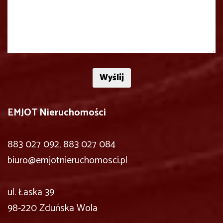
EMJOT Nieruchomości
883 027 092, 883 027 084
biuro@emjotnieruchomosci.pl
ul. Łaska 39
98-220 Zduńska Wola