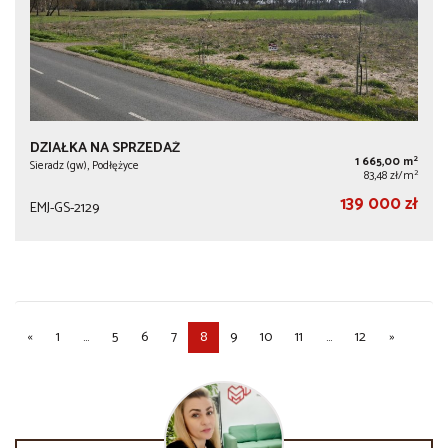
DZIAŁKA NA SPRZEDAŻ
2
1 665,00 m
Sieradz (gw), Podłężyce
2
83,48 zł/m
139 000 zł
EMJ-GS-2129
«
1
...
5
6
7
8
9
10
11
...
12
»