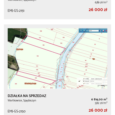
2
6,89 zł/m
26 000 zł
EMJ-GS-2151
DZIAŁKA NA SPRZEDAŻ
2
6 814,00 m
Wartkowice, Spędoszyn
2
3,82 zł/m
26 000 zł
EMJ-GS-2150