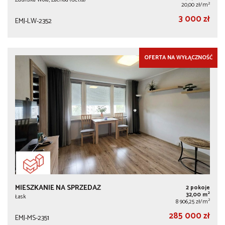
2
20,00 zł/m
3 000 zł
EMJ-LW-2352
OFERTA NA WYŁĄCZNOŚĆ
MIESZKANIE NA SPRZEDAŻ
2 pokoje
2
32,00 m
Łask
2
8 906,25 zł/m
285 000 zł
EMJ-MS-2351