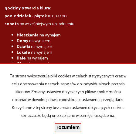
godziny otwarcia biura:
poniedziałek - piątek
10.00-17.00
sobota
po wcześniejszym uzgodnieniu
Mieszkania
na wynajem
Domy
na wynajem
Działki
na wynajem
Lokale
na wynajem
Hale
na wynajem
Obiekty
na wynajem
Mieszkania
na sprzedaż
Ta strona wykorzystuje pliki cookies w celach statystycznych oraz w
Domy
na sprzedaż
celu dostosowania naszych serwisów do indywidualnych potrzeb
Działki
na sprzedaż
Lokale
na sprzedaż
klientów. Zmiany ustawień dotyczących plików cookie można
Hale
na sprzedaż
dokonać w dowolnej chwili modyfikując ustawienia przeglądarki.
Obiekty
na sprzedaż
Korzystanie z tej strony bez zmian ustawień dotyczących cookies
oznacza, że będą one zapisane w pamięci urządzenia.
rozumiem
Emjot
2026
Program dla biur nieruchomości
Galactica Virgo