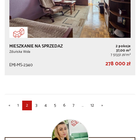
MIESZKANIE NA SPRZEDAŻ
2 pokoje
2
37,00 m
Zduńska Wola
2
7 513,51 zł/m
278 000 zł
EMJ-MS-2340
«
1
2
3
4
5
6
7
...
12
»