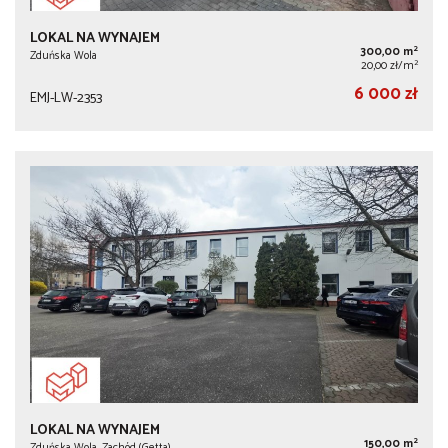
LOKAL NA WYNAJEM
2
300,00 m
Zduńska Wola
2
20,00 zł/m
6 000 zł
EMJ-LW-2353
LOKAL NA WYNAJEM
2
150,00 m
Zduńska Wola, Zachód (Getta)