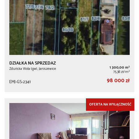
DZIAŁKA NA SPRZEDAŻ
2
1 300,00 m
Zduńska Wola (gw), Janiszewice
2
75,38 zł/m
98 000 zł
EMJ-GS-2341
OFERTA NA WYŁĄCZNOŚĆ