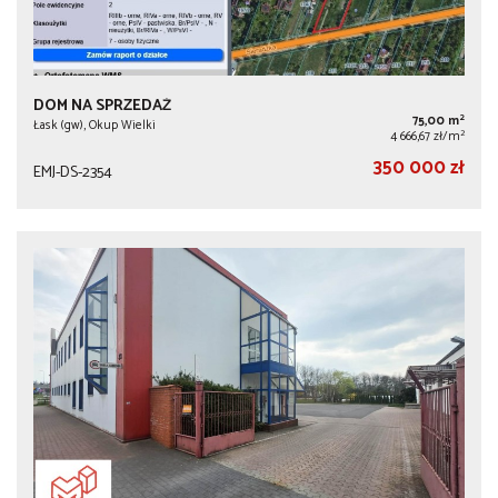
DOM NA SPRZEDAŻ
2
75,00 m
Łask (gw), Okup Wielki
2
4 666,67 zł/m
350 000 zł
EMJ-DS-2354