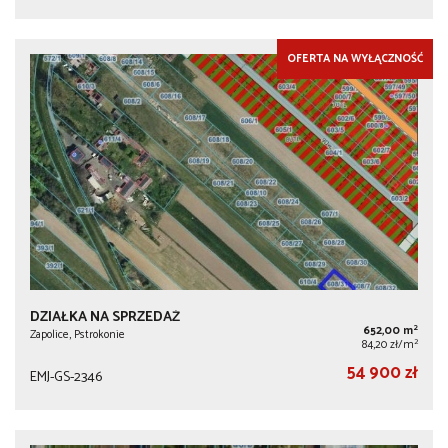
OFERTA NA WYŁĄCZNOŚĆ
DZIAŁKA NA SPRZEDAŻ
2
652,00 m
Zapolice, Pstrokonie
2
84,20 zł/m
54 900 zł
EMJ-GS-2346