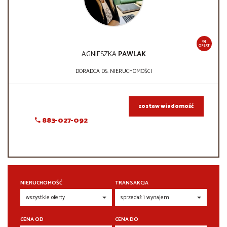
91
OFERT
AGNIESZKA
PAWLAK
DORADCA DS. NIERUCHOMOŚCI
zostaw wiadomość
883-027-092
NIERUCHOMOŚĆ
TRANSAKCJA
CENA OD
CENA DO