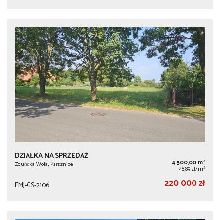
DZIAŁKA NA SPRZEDAŻ
2
4 500,00 m
Zduńska Wola, Karsznice
2
48,89 zł/m
220 000 zł
EMJ-GS-2106