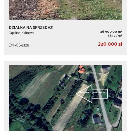
DZIAŁKA NA SPRZEDAŻ
2
46 900,00 m
Zapolice, Kalinowa
2
6,82 zł/m
320 000 zł
EMJ-GS-2128