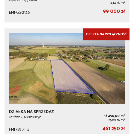
2
14,14 zł/m
99 000 zł
EMJ-GS-2126
OFERTA NA WYŁĄCZNOŚĆ
DZIAŁKA NA SPRZEDAŻ
2
18 450,00 m
Ostrówek, Niemierzyn
2
25,00 zł/m
461 250 zł
EMJ-GS-2110