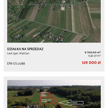
DZIAŁKA NA SPRZEDAŻ
2
9 700,00 m
Łask (gw), Wydrzyn
2
13,30 zł/m
129 000 zł
EMJ-GS-2088