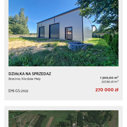
DZIAŁKA NA SPRZEDAŻ
2
1 300,00 m
Brzeźnio, Kliczków Mały
2
207,69 zł/m
270 000 zł
EMJ-GS-2102