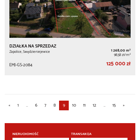
DZIAŁKA NA SPRZEDAŻ
2
1 268,00 m
Zapolice, Swędzieniejewice
2
98,58 zł/m
125 000 zł
EMJ-GS-2084
«
1
...
6
7
8
9
10
11
12
...
15
»
NIERUCHOMOŚĆ
TRANSAKCJA