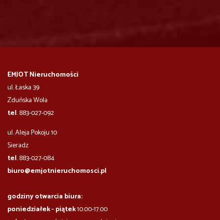
EMJOT Nieruchomości
ul. Łaska 39
Zduńska Wola
tel
. 883-027-092
ul. Aleja Pokoju 10
​​​​​Sieradz
tel
. 883-027-084
biuro@emjotnieruchomosci.pl
godziny otwarcia biura:
poniedziałek - piątek
10.00-17.00