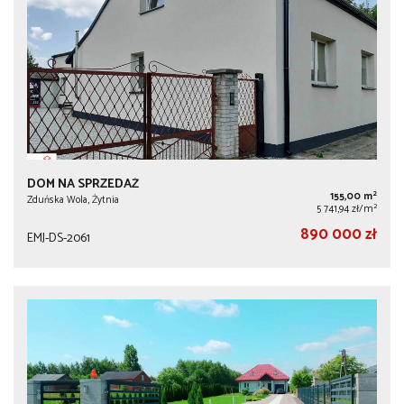
DOM NA SPRZEDAŻ
2
155,00 m
Zduńska Wola, Żytnia
2
5 741,94 zł/m
890 000 zł
EMJ-DS-2061