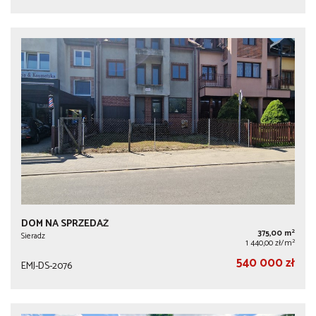
DOM NA SPRZEDAŻ
2
375,00 m
Sieradz
2
1 440,00 zł/m
540 000 zł
EMJ-DS-2076