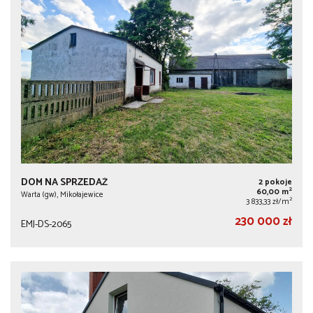
DOM NA SPRZEDAŻ
2 pokoje
2
60,00 m
Warta (gw), Mikołajewice
2
3 833,33 zł/m
230 000 zł
EMJ-DS-2065