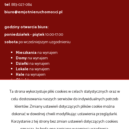
tel
. 883-027-084
biuro@emjotnieruchomosci.pl
godziny otwarcia biura:
poniedziałek - piątek
10.00-17.00
sobota
po wcześniejszym uzgodnieniu
Mieszkania
na wynajem
Domy
na wynajem
Działki
na wynajem
Lokale
na wynajem
Hale
na wynajem
Obiekty
na wynajem
Mieszkania
na sprzedaż
Ta strona wykorzystuje pliki cookies w celach statystycznych oraz w
Domy
na sprzedaż
celu dostosowania naszych serwisów do indywidualnych potrzeb
Działki
na sprzedaż
Lokale
na sprzedaż
klientów. Zmiany ustawień dotyczących plików cookie można
Hale
na sprzedaż
dokonać w dowolnej chwili modyfikując ustawienia przeglądarki.
Obiekty
na sprzedaż
Korzystanie z tej strony bez zmian ustawień dotyczących cookies