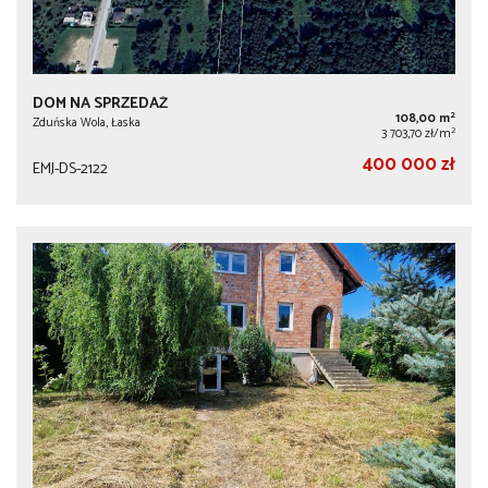
DOM NA SPRZEDAŻ
2
108,00 m
Zduńska Wola, Łaska
2
3 703,70 zł/m
400 000 zł
EMJ-DS-2122