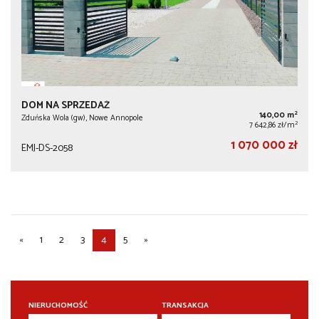
DOM NA SPRZEDAŻ
2
140,00 m
Zduńska Wola (gw), Nowe Annopole
2
7 642,86 zł/m
1 070 000 zł
EMJ-DS-2058
«
1
2
3
4
5
»
NIERUCHOMOŚĆ
TRANSAKCJA