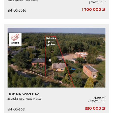
2
5 666,67 zł/m
1 700 000 zł
EMJ-DS-2089
DOM NA SPRZEDAŻ
2
78,00 m
Zduńska Wola, Nowe Miasto
2
4 230,77 zł/m
330 000 zł
EMJ-DS-2081