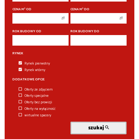
3 pokoje
3 pokoje
2
2
CENA M
OD
CENA M
DO
4 pokoje
4 pokoje
zł
zł
5 pokoi
5 pokoi
6 pokoi
6 pokoi
ROK BUDOWY OD
ROK BUDOWY DO
RYNEK
Rynek pierwotny
Rynek wtórny
DODATKOWE OPCJE
Oferty ze zdjęciem
Oferty specjalne
Oferty bez prowizji
Oferty na wyłączność
wirtualne spacery
szukaj