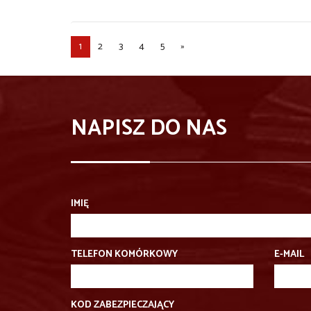
1
2
3
4
5
»
NAPISZ DO NAS
IMIĘ
TELEFON KOMÓRKOWY
E-MAIL
KOD ZABEZPIECZAJĄCY