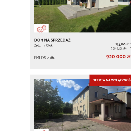
DOM NA SPRZEDAŻ
2
145,00 m
Zadzim, Otok
2
6 344,83 zł/m
920 000 zł
EMJ-DS-2380
OFERTA NA WYŁĄCZNOŚ