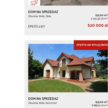
DOM NA SPRZEDAŻ
2
122,00 m
Zduńska Wola, Złota
2
4 262,30 zł/m
520 000 zł
EMJ-DS-2377
OFERTA NA WYŁĄCZNOŚ
DOM NA SPRZEDAŻ
2
153,00 m
Zduńska Wola, Karsznice
2
8 986,93 zł/m