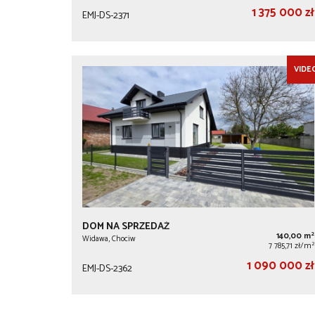
1 375 000 zł
EMJ-DS-2371
VIDE
DOM NA SPRZEDAŻ
2
140,00 m
Widawa, Chociw
2
7 785,71 zł/m
1 090 000 zł
EMJ-DS-2362