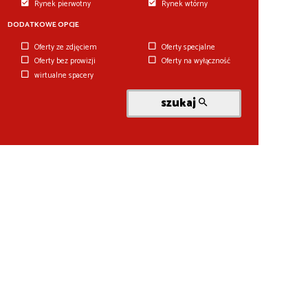
Rynek pierwotny
Rynek wtórny
DODATKOWE OPCJE
Oferty ze zdjęciem
Oferty specjalne
Oferty bez prowizji
Oferty na wyłączność
wirtualne spacery
szukaj