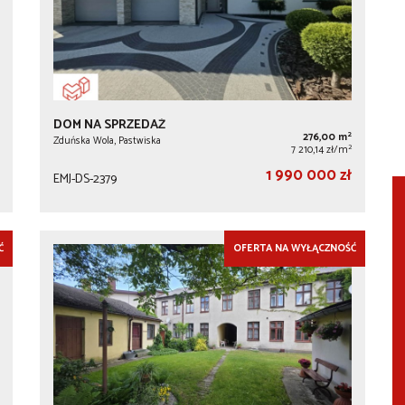
DOM NA SPRZEDAŻ
2
276,00 m
Zduńska Wola, Pastwiska
2
7 210,14 zł/m
1 990 000 zł
EMJ-DS-2379
Ć
OFERTA NA WYŁĄCZNOŚĆ