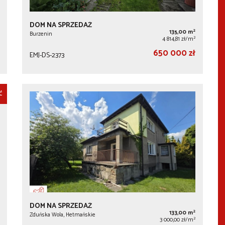
DOM NA SPRZEDAŻ
2
135,00 m
Burzenin
2
4 814,81 zł/m
650 000 zł
EMJ-DS-2373
Ć
DOM NA SPRZEDAŻ
2
133,00 m
Zduńska Wola, Hetmańskie
2
3 000,00 zł/m