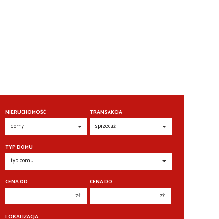
NIERUCHOMOŚĆ
TRANSAKCJA
TYP DOMU
CENA OD
CENA DO
zł
zł
150 000 zł
150 000 zł
LOKALIZACJA