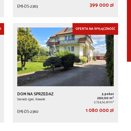
399 000 zł
EMJ-DS-2363
O
OFERTA NA WYŁĄCZNOŚĆ
DOM NA SPRZEDAŻ
5 pokoi
2
290,00 m
Sieradz (gw), Kowale
2
3 724,14 zł/m
1 080 000 zł
EMJ-DS-2360