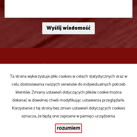
EMJOT Nieruchomości
ul. Łaska 39
Ta strona wykorzystuje pliki cookies w celach statystycznych oraz w
Zduńska Wola
celu dostosowania naszych serwisów do indywidualnych potrzeb
tel
. 883-027-092
klientów. Zmiany ustawień dotyczących plików cookie można
dokonać w dowolnej chwili modyfikując ustawienia przeglądarki.
ul. Aleja Pokoju 10
Korzystanie z tej strony bez zmian ustawień dotyczących cookies
​​​​​Sieradz
oznacza, że będą one zapisane w pamięci urządzenia.
tel
. 883-027-084
biuro@emjotnieruchomosci.pl
rozumiem