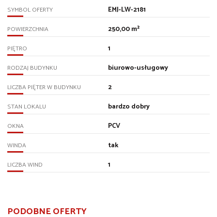
EMJ-LW-2181
SYMBOL OFERTY
250,00 m²
POWIERZCHNIA
1
PIĘTRO
biurowo-usługowy
RODZAJ BUDYNKU
2
LICZBA PIĘTER W BUDYNKU
bardzo dobry
STAN LOKALU
PCV
OKNA
tak
WINDA
1
LICZBA WIND
PODOBNE OFERTY