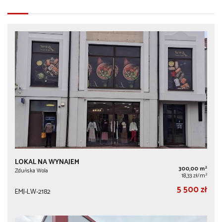
LOKAL NA WYNAJEM
2
300,00 m
Zduńska Wola
2
18,33 zł/m
5 500 zł
EMJ-LW-2182