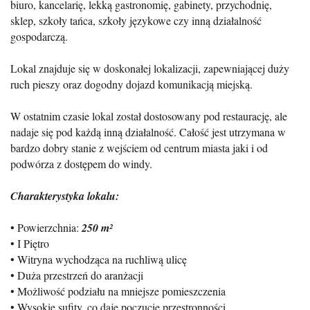
biuro, kancelarię, lekką gastronomię, gabinety, przychodnię,
sklep, szkoły tańca, szkoły językowe czy inną działalność
gospodarczą.
Lokal znajduje się w doskonałej lokalizacji, zapewniającej duży
ruch pieszy oraz dogodny dojazd komunikacją miejską.
W ostatnim czasie lokal został dostosowany pod restaurację, ale
nadaje się pod każdą inną działalność. Całość jest utrzymana w
bardzo dobry stanie z wejściem od centrum miasta jaki i od
podwórza z dostępem do windy.
Charakterystyka lokalu:
•⁠ ⁠Powierzchnia:
250 m²
•⁠ ⁠I Piętro
•⁠ ⁠Witryna wychodząca na ruchliwą ulicę
•⁠ ⁠Duża przestrzeń do aranżacji
•⁠ ⁠Możliwość podziału na mniejsze pomieszczenia
•⁠ ⁠Wysokie sufity, co daje poczucie przestronności